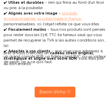
✔️
Utiles et durables
– rien qui finira au fond d’un tiroir
ou pire, à la poubelle.
✔️
Alignés avec
votre image
–
produits
écoresponsables
,
goodies made in France
,
personnalisables… ici, l’objet reflète ce que vous êtes.
✔️
Fiscalement malins
– tous nos produits sont pensés
pour rester sous les 73 € TTC (le fameux seuil qui vous
permet de récupérer la TVA si les autres conditions sont
là).
✔️
Adaptés à
vos clients
– que vous vous adressiez à
Bref, si vous cherchez un
cadeau client original,
un grand compte B2B, un fidèle client B2C ou un visiteur
stratégique et aligné avec
votre ADN
, vous êtes pile
de salon, on a ce qu’il faut.
au bon endroit.
Besoin d'infos ?!