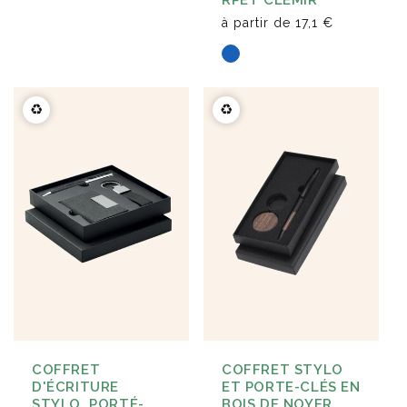
RPET CLÉMIR
à partir de
17,1 €
♻️
♻️
COFFRET
COFFRET STYLO
D'ÉCRITURE
ET PORTE-CLÉS EN
STYLO, PORTÉ-
BOIS DE NOYER