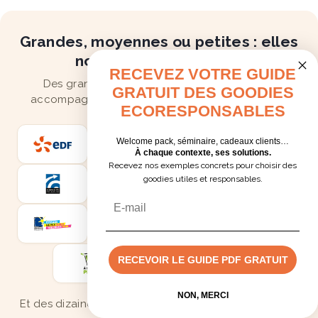
Grandes, moyennes ou petites : elles
nous font confiance 👀
RECEVEZ VOTRE GUIDE
Des grands groupes aux jeunes pousses, on
GRATUIT DES GOODIES
accompagne les entreprises de toutes les tailles.
ECORESPONSABLES
Welcome pack, séminaire, cadeaux clients…
À chaque contexte, ses solutions.
Recevez nos exemples concrets pour choisir des
goodies utiles et responsables.
Email
RECEVOIR LE GUIDE PDF GRATUIT
Devis rapide
NON, MERCI
Et des dizaines d'autres : la meilleure preuve, c'est ce