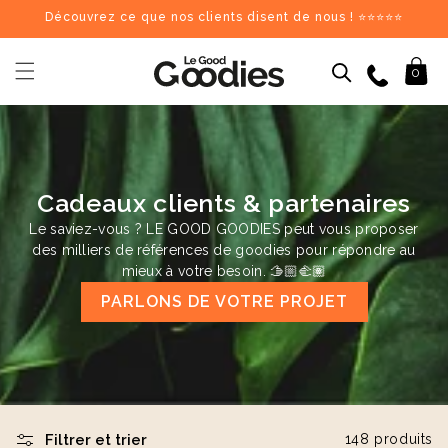
et
Découvrez ce que nos clients disent de nous ! ⭐⭐⭐⭐⭐
passer
au
contenu
09 84 69 62 17
Panier
0
Dernières recherches :
Supprimer tout
Recherches populaires
Cadeaux clients & partenaires
stylo
carnet
mug
gourde
totebag
gobelet
tour de cou
parapluie
chargeu
Goodies recommandés
Le saviez-vous ? LE GOOD GOODIES peut vous proposer
des milliers de références de goodies pour répondre au
mieux à votre besoin. 🫱🏼‍🫲🏽
♻️
♻️
PARLONS DE VOTRE PROJET
Filtrer et trier
148 produits