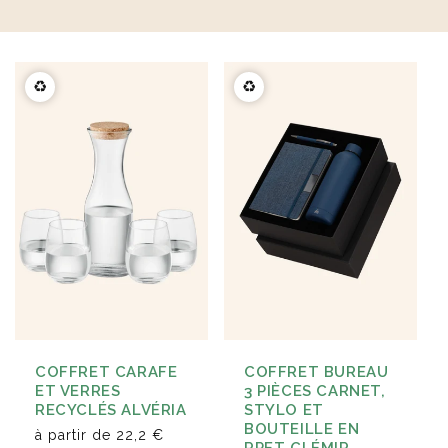
Éventail en bois naturel
Carnet A5 160 pages en
23cm Marjane
carton recyclé Lucien
à partir de
1,9 €
à partir de
2,1 €
♻️
♻️
COFFRET CARAFE
COFFRET BUREAU
ET VERRES
3 PIÈCES CARNET,
RECYCLÉS ALVÉRIA
STYLO ET
BOUTEILLE EN
à partir de
22,2 €