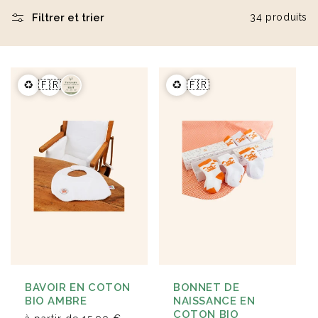
Filtrer et trier
34 produits
Éventail en bois naturel
Carnet A5 160 pages en
23cm Marjane
carton recyclé Lucien
à partir de
1,9 €
à partir de
2,1 €
♻️
🇫🇷
♻️
🇫🇷
BAVOIR EN COTON
BONNET DE
BIO AMBRE
NAISSANCE EN
COTON BIO