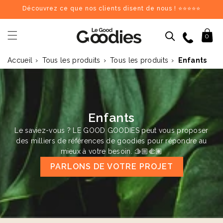
et
Découvrez ce que nos clients disent de nous ! ⭐⭐⭐⭐⭐
passer
au
contenu
09 84 69 62 17
Panier
0
›
›
›
Accueil
Tous les produits
Tous les produits
Enfants
Dernières recherches :
Supprimer tout
Recherches populaires
stylo
carnet
mug
gourde
totebag
gobelet
tour de cou
parapluie
chargeu
Goodies recommandés
Enfants
Le saviez-vous ? LE GOOD GOODIES peut vous proposer
♻️
♻️
des milliers de références de goodies pour répondre au
mieux à votre besoin. 🫱🏼‍🫲🏽
PARLONS DE VOTRE PROJET