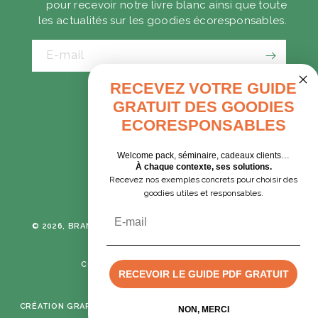
pour recevoir notre livre blanc ainsi que toute
les actualités sur les goodies écoresponsables.
E-mail
RECEVEZ VOTRE GUIDE
GRATUIT DES GOODIES
CADEAUX D'AFFAIRES
ECORESPONSABLES
GOODIES EXPRESS
Welcome pack, séminaire, cadeaux clients…
À chaque contexte, ses solutions.
Recevez nos exemples concrets pour choisir des
Tumblr
Instagram
goodies utiles et responsables.
Email
© 2026, BRANE CORPORATION
TOUS DROITS RÉSERVÉS -
POLITIQUE DE CONFIDENTIALITÉ
CONDITIONS GÉNÉRALES DE VENTE
RECEVOIR LE GUIDE PDF GRATUIT
MENTIONS LÉGALES
CRÉATION GRAPHIQUE & DÉVELOPPEMENT :
MIMETISM AGENCY
Devis rapide
NON, MERCI