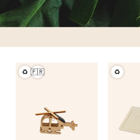
chargeur
porte-clés
coffret
t-shirt
casquette
crayon, plage
Éventail en b
à partir de
♻️
🇫🇷
♻️