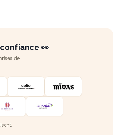
 confiance 👀
prises de
isent.