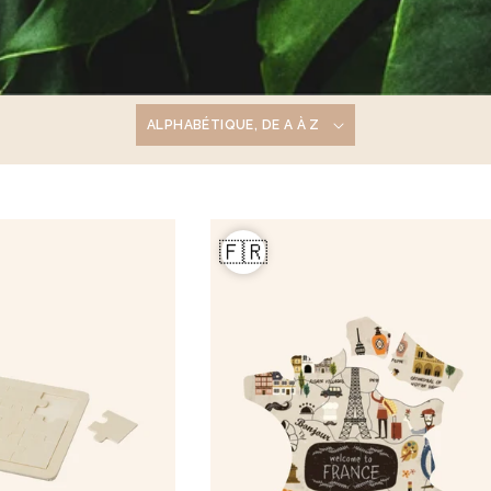
ois naturel 23cm Marjane
Carnet A5 160 pages en carton
Lucien
1,9 €
🇫🇷
à partir de
2,1 €