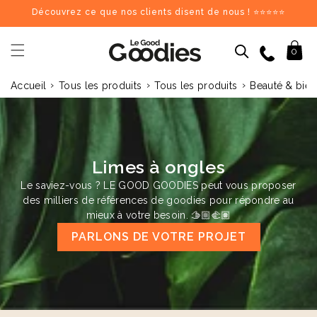
et
Découvrez ce que nos clients disent de nous ! ⭐⭐⭐⭐⭐
passer
au
contenu
09 84 69 62 17
Panier
0
›
›
›
Accueil
Tous les produits
Tous les produits
Beauté & bien
Dernières recherches :
Supprimer tout
Recherches populaires
stylo
carnet
mug
gourde
totebag
gobelet
tour de cou
parapluie
chargeu
Goodies recommandés
Limes à ongles
Le saviez-vous ? LE GOOD GOODIES peut vous proposer
♻️
♻️
des milliers de références de goodies pour répondre au
mieux à votre besoin. 🫱🏼‍🫲🏽
PARLONS DE VOTRE PROJET