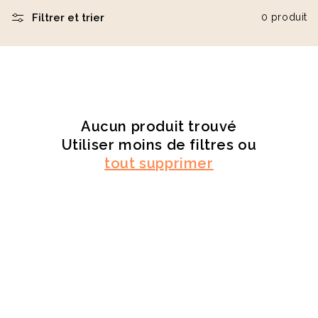
Filtrer et trier
0 produit
Éventail en bois naturel
Carnet A5 160 pages en
23cm Marjane
carton recyclé Lucien
à partir de
1,9 €
à partir de
2,1 €
Aucun produit trouvé
Utiliser moins de filtres ou
tout supprimer