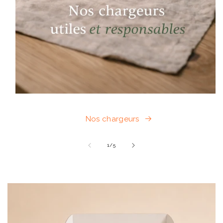
Nos chargeurs
de
1
/
5