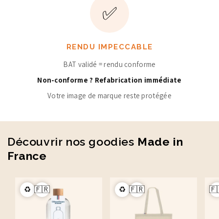
✅
RENDU IMPECCABLE
BAT validé = rendu conforme
Non-conforme ? Refabrication immédiate
Votre image de marque reste protégée
Découvrir nos goodies
Made in
France
♻️
🇫🇷
♻️
🇫🇷
🇫