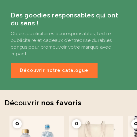
Éventail en bois naturel
Carnet A5 160 pages en
Des goodies responsables qui ont
23cm Marjane
carton recyclé Lucien
du sens !
à partir de
1,9 €
à partir de
2,1 €
Objets publicitaires écoresponsables, textile
publicitaire et cadeaux d’entreprise durables,
conçus pour promouvoir votre marque avec
impact.
Découvrir notre catalogue
Découvrir
nos favoris
♻️
♻️
♻