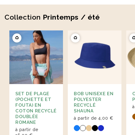
Collection
Printemps / été
♻️
♻️
♻
SET DE PLAGE
BOB UNISEXE EN
(POCHETTE ET
POLYESTER
FOUTA) EN
RECYCLÉ
à
COTON RECYCLÉ
SHAUNA
DOUBLÉE
à partir de
4,00 €
ROMANE
à partir de