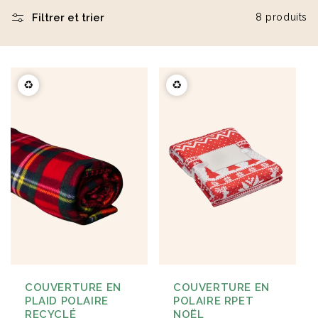
Filtrer et trier
8 produits
Éventail en bois naturel
Carnet A5 160 pages en
23cm Marjane
carton recyclé Lucien
à partir de
1,9 €
à partir de
2,1 €
♻️
♻️
COUVERTURE EN
COUVERTURE EN
PLAID POLAIRE
POLAIRE RPET
RECYCLÉ
NOËL