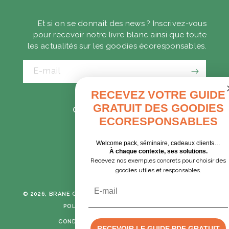
Et si on se donnait des news ? Inscrivez-vous
pour recevoir notre livre blanc ainsi que toute
les actualités sur les goodies écoresponsables.
E-mail
RECEVEZ VOTRE GUIDE
GRATUIT DES GOODIES
CADEAUX D'AFFAIRES
ECORESPONSABLES
GOODIES EXPRESS
Welcome pack, séminaire, cadeaux clients…
À chaque contexte, ses solutions.
Recevez nos exemples concrets pour choisir des
Tumblr
Instagram
goodies utiles et responsables.
Email
© 2026, BRANE CORPORATION
TOUS DROITS RÉSERVÉS -
POLITIQUE DE CONFIDENTIALITÉ
CONDITIONS GÉNÉRALES DE VENTE
RECEVOIR LE GUIDE PDF GRATUIT