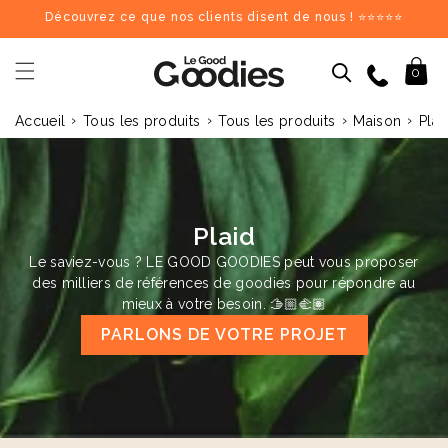
et
Découvrez ce que nos clients disent de nous ! ⭐⭐⭐⭐⭐
passer
au
contenu
09 84 69 62 17
Panier
0
›
›
›
›
Accueil
Tous les produits
Tous les produits
Maison
Plai
Dernières recherches :
Supprimer tout
Recherches populaires
stylo
carnet
mug
gourde
totebag
gobelet
tour de cou
parapluie
chargeu
Goodies recommandés
Plaid
Le saviez-vous ? LE GOOD GOODIES peut vous proposer
♻️
♻️
des milliers de références de goodies pour répondre au
mieux à votre besoin. 🫱🏼‍🫲🏽
PARLONS DE VOTRE PROJET