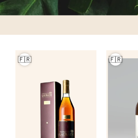
chargeur
porte-clés
coffret
t-shirt
casquette
crayon, plage
🇫🇷
🇫🇷
Éventail en b
à partir de