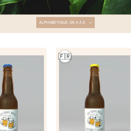
🇫🇷
ois naturel 23cm Marjane
Carnet A5 160 pages en carton
Lucien
1,9 €
à partir de
2,1 €