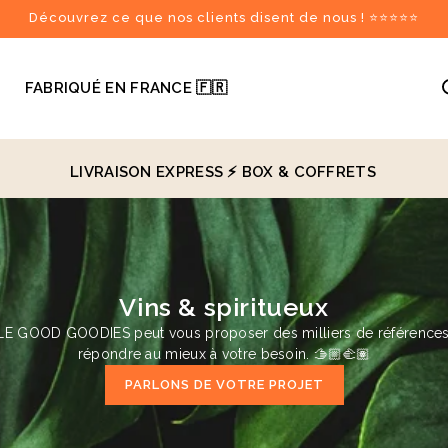
Découvrez ce que nos clients disent de nous ! ⭐⭐⭐⭐⭐

FABRIQUÉ EN FRANCE 🇫🇷
LIVRAISON EXPRESS ⚡️
BOX & COFFRETS
recommandés
♻️
Vins & spiritueux
 LE GOOD GOODIES peut vous proposer des milliers de référence
répondre au mieux à votre besoin. 🫱🏼‍🫲🏽
PARLONS DE VOTRE PROJET