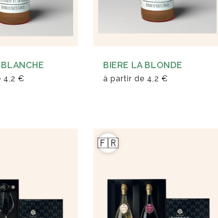
A BLANCHE
BIERE LA BLONDE
e
4,2 €
à partir de
4,2 €
🇫🇷