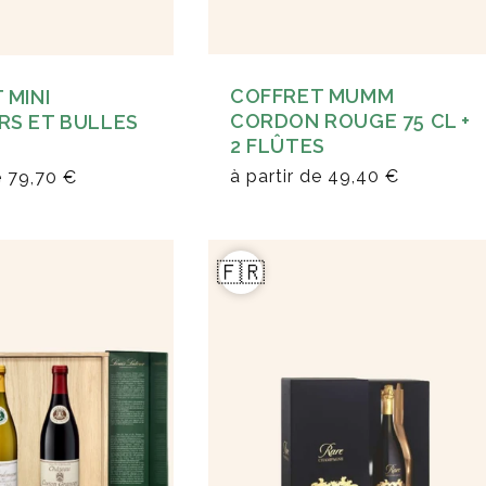
COFFRET MUMM
 MINI
CORDON ROUGE 75 CL +
S ET BULLES
2 FLÛTES
à partir de
49,40 €
e
79,70 €
🇫🇷