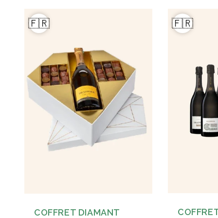
🇫🇷
🇫🇷
COFFRET
COFFRET DIAMANT