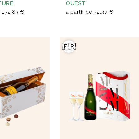
TURE
OUEST
e
172,83 €
à partir de
32,30 €
🇫🇷