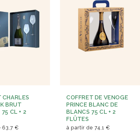
 CHARLES
COFFRET DE VENOGE
CK BRUT
PRINCE BLANC DE
75 CL + 2
BLANCS 75 CL + 2
FLÛTES
e
63,7 €
à partir de
74,1 €