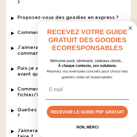
?
Proposez-vous des goodies en express ?
RECEVEZ VOTRE GUIDE
Comment régler ma commande ?
GRATUIT DES GOODIES
ECORESPONSABLES
J'aimerais un échantillon avant de passer
commande, c'est possible ?
Welcome pack, séminaire, cadeaux clients…
À chaque contexte, ses solutions.
Puis-je avoir un aperçu de ma création
Recevez nos exemples concrets pour choisir des
avant qu'elle ne parte en production ?
goodies utiles et responsables.
Email
Comment m'assurer que mon
fichier/image est de bonne qualité ?
Quelles sont les techniques de marquage
RECEVOIR LE GUIDE PDF GRATUIT
?
Devis rapide
NON, MERCI
J’aimerais formuler une plainte, comment
faire ?