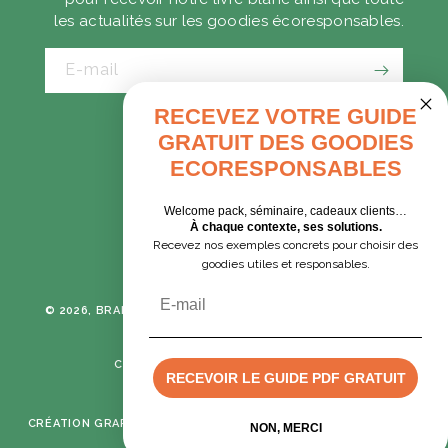
les actualités sur les goodies écoresponsables.
E-mail
RECEVEZ VOTRE GUIDE
GRATUIT DES GOODIES
CADEAUX D'AFFAIRES
ECORESPONSABLES
GOODIES EXPRESS
Welcome pack, séminaire, cadeaux clients…
À chaque contexte, ses solutions.
Recevez nos exemples concrets pour choisir des
Tumblr
Instagram
goodies utiles et responsables.
Email
© 2026, BRANE CORPORATION
TOUS DROITS RÉSERVÉS -
POLITIQUE DE CONFIDENTIALITÉ
CONDITIONS GÉNÉRALES DE VENTE
RECEVOIR LE GUIDE PDF GRATUIT
MENTIONS LÉGALES
Devis rapide
CRÉATION GRAPHIQUE & DÉVELOPPEMENT :
MIMETISM AGENCY
NON, MERCI