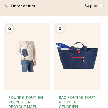
Filtrer et trier
64 produits
Éventail en bois naturel
Carnet A5 160 pages en
23cm Marjane
carton recyclé Lucien
à partir de
1,9 €
à partir de
2,1 €
♻️
♻️
FOURRE-TOUT EN
SAC FOURRE TOUT
POLYESTER
RECYCLÉ
RECYCLÉ MAËL
CÉLORIEN