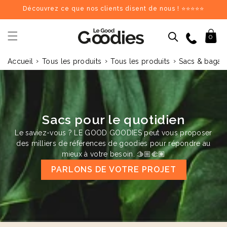
et
Découvrez ce que nos clients disent de nous ! ⭐⭐⭐⭐⭐
passer
au
contenu
09 84 69 62 17
Panier
0
›
›
›
Accueil
Tous les produits
Tous les produits
Sacs & bagag
Dernières recherches :
Supprimer tout
Recherches populaires
stylo
carnet
mug
gourde
totebag
gobelet
tour de cou
parapluie
chargeu
Goodies recommandés
Sacs pour le quotidien
Le saviez-vous ? LE GOOD GOODIES peut vous proposer
♻️
♻️
des milliers de références de goodies pour répondre au
mieux à votre besoin. 🫱🏼‍🫲🏽
PARLONS DE VOTRE PROJET