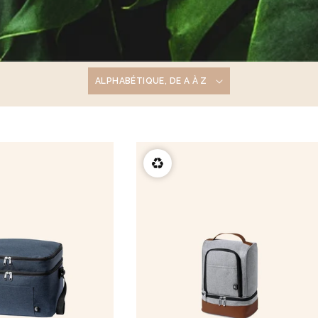
ois naturel 23cm Marjane
Carnet A5 160 pages en carton
Lucien
1,9 €
♻️
à partir de
2,1 €