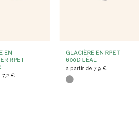
E EN
GLACIÈRE EN RPET
ER RPET
600D LÉAL
E
à partir de
7,9 €
e
7,2 €