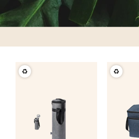
chargeur
porte-clés
coffret
t-shirt
casquette
crayon, plage
Éventail en b
à partir de
♻️
♻️