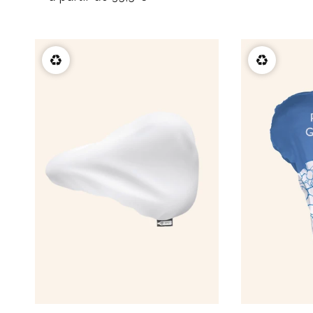
♻️
♻️