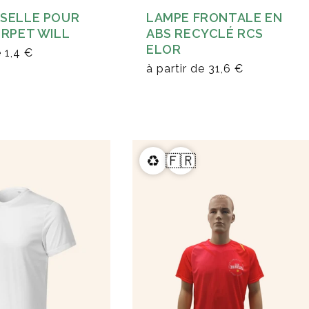
LAMPE FRONTALE EN
SELLE POUR
ABS RECYCLÉ RCS
 RPET WILL
ELOR
e
1,4 €
à partir de
31,6 €
♻️
🇫🇷