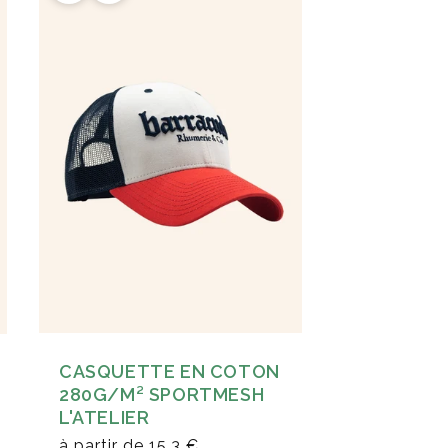
CASQUETTE EN COTON
280G/M² SPORTMESH
L'ATELIER
à partir de
15,3 €