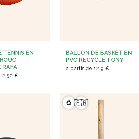
E TENNIS EN
BALLON DE BASKET EN
HOUC
PVC RECYCLÉ TONY
 RAFA
à partir de
12,9 €
e
2,50 €
♻️
🇫🇷