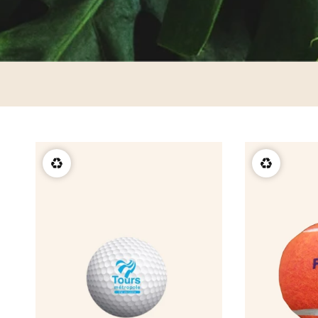
chargeur
porte-clés
coffret
t-shirt
casquette
crayon, plage
Éventail en b
à partir de
♻️
♻️