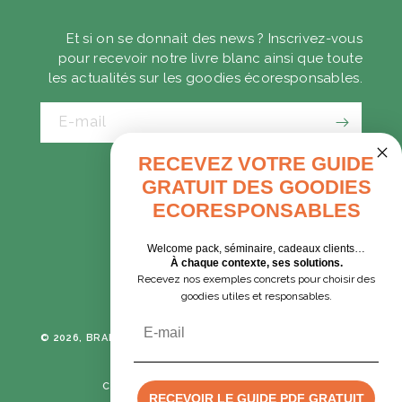
Et si on se donnait des news ? Inscrivez-vous
pour recevoir notre livre blanc ainsi que toute
les actualités sur les goodies écoresponsables.
E-mail
RECEVEZ VOTRE GUIDE
GRATUIT DES GOODIES
CADEAUX D'AFFAIRES
ECORESPONSABLES
GOODIES EXPRESS
Welcome pack, séminaire, cadeaux clients…
À chaque contexte, ses solutions.
Recevez nos exemples concrets pour choisir des
Tumblr
Instagram
goodies utiles et responsables.
Email
© 2026, BRANE CORPORATION
TOUS DROITS RÉSERVÉS -
POLITIQUE DE CONFIDENTIALITÉ
CONDITIONS GÉNÉRALES DE VENTE
RECEVOIR LE GUIDE PDF GRATUIT