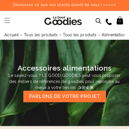
et
Découvrez ce que nos clients disent de nous ! ⭐⭐⭐⭐⭐
passer
au
contenu
09 84 69 62 17
Panier
0
›
›
›
Accueil
Tous les produits
Tous les produits
Alimentation 
Dernières recherches :
Supprimer tout
Recherches populaires
stylo
carnet
mug
gourde
totebag
gobelet
tour de cou
parapluie
chargeu
Goodies recommandés
Accessoires alimentations
Le saviez-vous ? LE GOOD GOODIES peut vous proposer
♻️
♻️
des milliers de références de goodies pour répondre au
mieux à votre besoin. 🫱🏼‍🫲🏽
PARLONS DE VOTRE PROJET