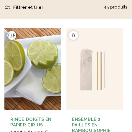
Filtrer et trier
45 produits
Éventail en bois naturel
Carnet A5 160 pages en
23cm Marjane
carton recyclé Lucien
à partir de
1,9 €
à partir de
2,1 €
🇫🇷
♻️
RINCE DOIGTS EN
ENSEMBLE 2
PAPIER CIRIUS
PAILLES EN
BAMBOU SOPHIE