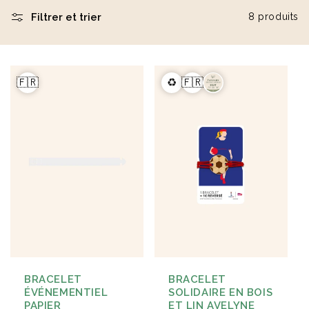
Filtrer et trier
8 produits
Éventail en bois naturel
Carnet A5 160 pages en
23cm Marjane
carton recyclé Lucien
à partir de
1,9 €
à partir de
2,1 €
🇫🇷
♻️
🇫🇷
BRACELET
BRACELET
ÉVÉNEMENTIEL
SOLIDAIRE EN BOIS
PAPIER
ET LIN AVELYNE