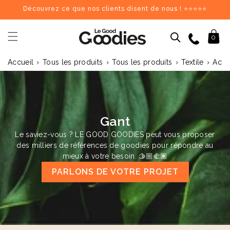
et
Découvrez ce que nos clients disent de nous ! ⭐⭐⭐⭐⭐
passer
au
contenu
09 84 69 62 17
Panier
0
›
›
›
›
Accueil
Tous les produits
Tous les produits
Textile
Acces
Dernières recherches :
Supprimer tout
Recherches populaires
stylo
carnet
mug
gourde
totebag
gobelet
tour de cou
parapluie
chargeu
Goodies recommandés
Gant
Le saviez-vous ? LE GOOD GOODIES peut vous proposer
♻️
♻️
des milliers de références de goodies pour répondre au
mieux à votre besoin. 🫱🏼‍🫲🏽
PARLONS DE VOTRE PROJET