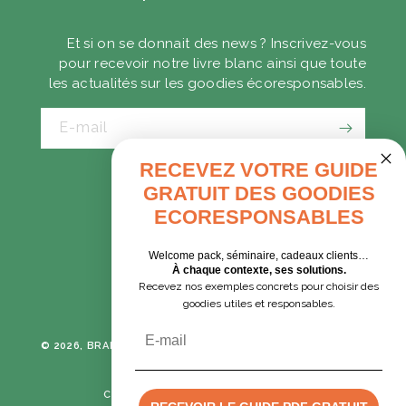
Et si on se donnait des news ? Inscrivez-vous
pour recevoir notre livre blanc ainsi que toute
les actualités sur les goodies écoresponsables.
E-mail
RECEVEZ VOTRE GUIDE
GRATUIT DES GOODIES
CADEAUX D'AFFAIRES
ECORESPONSABLES
GOODIES EXPRESS
Welcome pack, séminaire, cadeaux clients…
À chaque contexte, ses solutions.
Recevez nos exemples concrets pour choisir des
Tumblr
Instagram
goodies utiles et responsables.
Email
© 2026, BRANE CORPORATION
TOUS DROITS RÉSERVÉS -
POLITIQUE DE CONFIDENTIALITÉ
CONDITIONS GÉNÉRALES DE VENTE