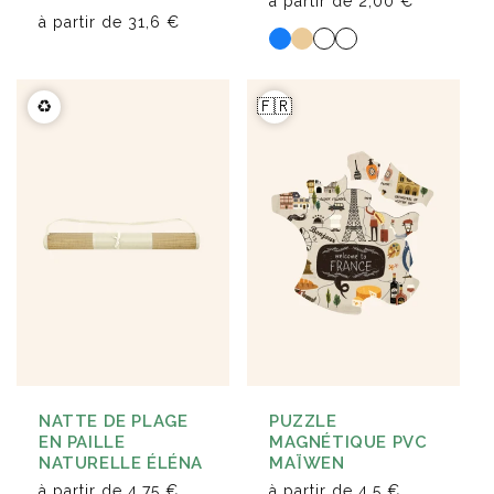
à partir de
2,00 €
à partir de
31,6 €
♻️
🇫🇷
NATTE DE PLAGE
PUZZLE
EN PAILLE
MAGNÉTIQUE PVC
NATURELLE ÉLÉNA
MAÏWEN
à partir de
4,75 €
à partir de
4,5 €