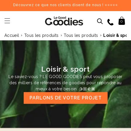
et
Découvrez ce que nos clients disent de nous ! ⭐⭐⭐⭐⭐
passer
au
contenu
09 84 69 62 17
Panier
0
›
›
›
Accueil
Tous les produits
Tous les produits
Loisir & spor
Dernières recherches :
Supprimer tout
Recherches populaires
stylo
carnet
mug
gourde
totebag
gobelet
tour de cou
parapluie
chargeu
Goodies recommandés
Loisir & sport
Le saviez-vous ? LE GOOD GOODIES peut vous proposer
♻️
♻️
des milliers de références de goodies pour répondre au
mieux à votre besoin. 🫱🏼‍🫲🏽
PARLONS DE VOTRE PROJET