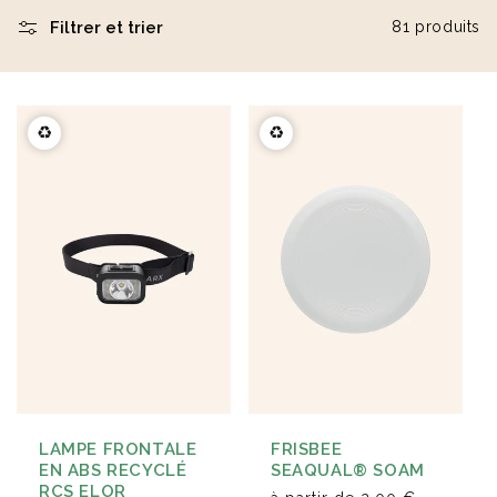
Filtrer et trier
81 produits
Éventail en bois naturel
Carnet A5 160 pages en
23cm Marjane
carton recyclé Lucien
à partir de
1,9 €
à partir de
2,1 €
♻️
♻️
LAMPE FRONTALE
FRISBEE
EN ABS RECYCLÉ
SEAQUAL® SOAM
RCS ELOR