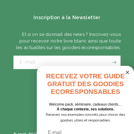
Inscription à la Newsletter
Et si on se donnait des news ? Inscrivez-vous
pour recevoir notre livre blanc ainsi que toute
les actualités sur les goodies écoresponsables.
E-mail
RECEVEZ VOTRE GUIDE
GRATUIT DES GOODIES
CADEAUX D'AFFAIRES
ECORESPONSABLES
GOODIES EXPRESS
Welcome pack, séminaire, cadeaux clients…
À chaque contexte, ses solutions.
Recevez nos exemples concrets pour choisir des
Tumblr
Instagram
goodies utiles et responsables.
Email