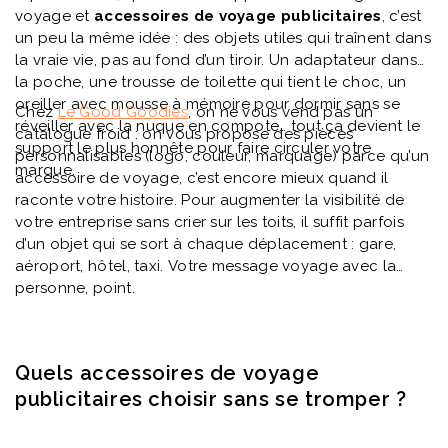
voyage et
accessoires de voyage publicitaires
, c’est
un peu la même idée : des objets utiles qui traînent dans
la vraie vie, pas au fond d’un tiroir. Un adaptateur dans
la poche, une trousse de toilette qui tient le choc, un
oreiller avec mousse à mémoire pour dormir sans se
Chez
Le Good Goodies
, on ne vous vend pas un
réveiller avec la nuque en compote… tout ça devient le
catalogue froid : on vous propose des pièces
support le plus honnête pour faire circuler votre
personnalisables (logo, couleur, marquage) parce qu’un
marque.
accessoire de voyage, c’est encore mieux quand il
raconte votre histoire. Pour augmenter la visibilité de
votre entreprise sans crier sur les toits, il suffit parfois
d’un objet qui se sort à chaque déplacement : gare,
aéroport, hôtel, taxi. Votre message voyage avec la
personne, point.
Quels accessoires de voyage
publicitaires choisir sans se tromper ?