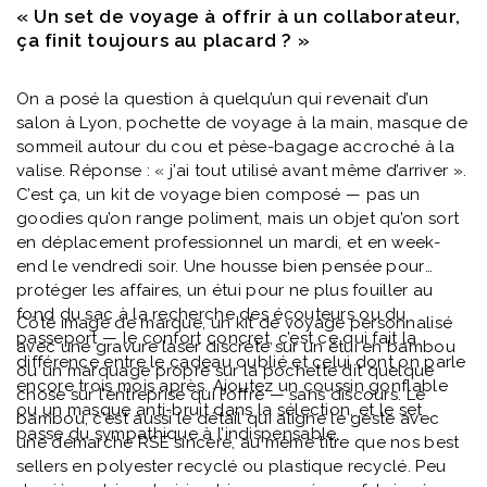
« Un set de voyage à offrir à un collaborateur,
ça finit toujours au placard ? »
On a posé la question à quelqu’un qui revenait d’un
salon à Lyon, pochette de voyage à la main, masque de
sommeil autour du cou et pèse-bagage accroché à la
valise. Réponse : « j’ai tout utilisé avant même d’arriver ».
C’est ça, un kit de voyage bien composé — pas un
goodies qu’on range poliment, mais un objet qu’on sort
en déplacement professionnel un mardi, et en week-
end le vendredi soir. Une housse bien pensée pour
protéger les affaires, un étui pour ne plus fouiller au
fond du sac à la recherche des écouteurs ou du
Côté image de marque, un kit de voyage personnalisé
passeport — le confort concret, c’est ce qui fait la
avec une gravure laser discrète sur un étui en bambou
différence entre le cadeau oublié et celui dont on parle
ou un marquage propre sur la pochette dit quelque
encore trois mois après. Ajoutez un coussin gonflable
chose sur l’entreprise qui l’offre — sans discours. Le
ou un masque anti-bruit dans la sélection, et le set
bambou, c’est aussi le détail qui aligne le geste avec
passe du sympathique à l’indispensable.
une démarche RSE sincère, au même titre que nos best
sellers en polyester recyclé ou plastique recyclé. Peu