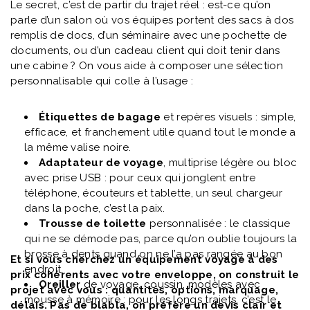
Le secret, c’est de partir du trajet réel : est-ce qu’on
parle d’un salon où vos équipes portent des sacs à dos
remplis de docs, d’un séminaire avec une pochette de
documents, ou d’un cadeau client qui doit tenir dans
une cabine ? On vous aide à composer une sélection
personnalisable qui colle à l’usage :
Étiquettes de bagage
et repères visuels : simple,
efficace, et franchement utile quand tout le monde a
la même valise noire.
Adaptateur de voyage
, multiprise légère ou bloc
avec prise USB : pour ceux qui jonglent entre
téléphone, écouteurs et tablette, un seul chargeur
dans la poche, c’est la paix.
Trousse de toilette
personnalisée : le classique
qui ne se démode pas, parce qu’on oublie toujours la
brosse à dents quand on ne l’a pas rangée au bon
Et si vous cherchez un équipement voyage à des
endroit.
prix cohérents avec votre enveloppe, on construit le
Oreiller
de voyage, coussin, modèles avec
projet avec vous : quantités, options, marquage,
mousse à mémoire : pour les longs trajets, c’est le
délais. Pas de blabla, on préfère un devis clair et