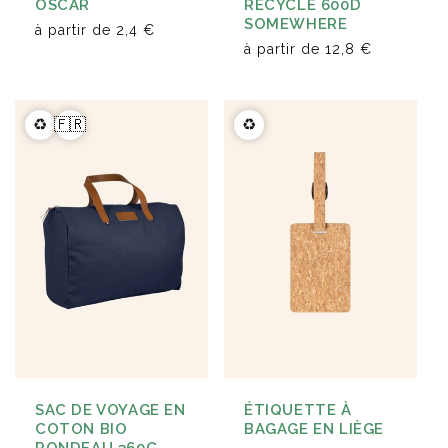
OSCAR
RECYCLÉ 600D
SOMEWHERE
à partir de
2,4 €
à partir de
12,8 €
♻️
🇫🇷
♻️
SAC DE VOYAGE EN
ÉTIQUETTE À
COTON BIO
BAGAGE EN LIÈGE
RONDEAU 360G