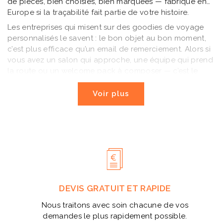
de pièces, bien choisies, bien marquées — fabriqué en
Europe si la traçabilité fait partie de votre histoire.
Les entreprises qui misent sur des goodies de voyage
personnalisés le savent : le bon objet au bon moment,
c’est plus efficace qu’un email de remerciement. Alors si
vous avez un salon qui approche, une équipe qui prend
la route ou un welcome pack à composer — c’est le
moment. Demandez un devis, on s’occupe du reste.
Voir plus
DEVIS GRATUIT ET RAPIDE
Nous traitons avec soin chacune de vos
demandes le plus rapidement possible.