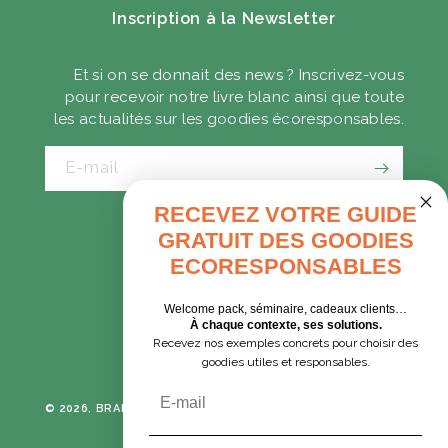
Inscription à la Newsletter
Et si on se donnait des news ? Inscrivez-vous
pour recevoir notre livre blanc ainsi que toute
les actualités sur les goodies écoresponsables.
E-mail
RECEVEZ VOTRE GUIDE
GRATUIT DES GOODIES
CADEAUX D'AFFAIRES
ECORESPONSABLES
GOODIES EXPRESS
Welcome pack, séminaire, cadeaux clients…
À chaque contexte, ses solutions.
Recevez nos exemples concrets pour choisir des
Tumblr
Instagram
goodies utiles et responsables.
Email
© 2026, BRANE CORPORATION
TOUS DROITS RÉSERVÉS -
POLITIQUE DE CONFIDENTIALITÉ