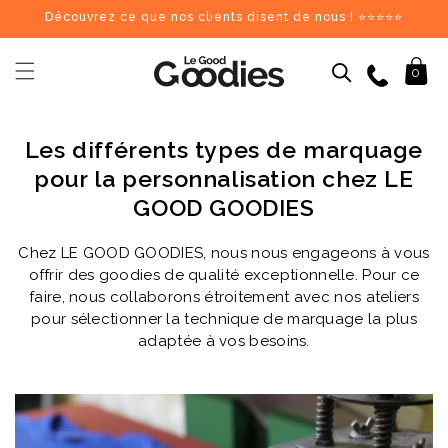
et
Découvrez ce que nos clients disent de nous ! ⭐⭐⭐⭐⭐
passer
au
contenu
09 84 69 62 17
Panier
0
Dernières recherches :
Supprimer tout
Les différents types de marquage
Recherches populaires
pour la personnalisation chez LE
stylo
carnet
mug
gourde
totebag
gobelet
tour de cou
parapluie
chargeu
GOOD GOODIES
Goodies recommandés
Chez LE GOOD GOODIES, nous nous engageons à vous
offrir des goodies de qualité exceptionnelle. Pour ce
♻️
♻️
Éventail en bois
Carnet A5 160
faire, nous collaborons étroitement avec nos ateliers
naturel 23cm
pages en carton
pour sélectionner la technique de marquage la plus
Marjane
recyclé Lucien
adaptée à vos besoins.