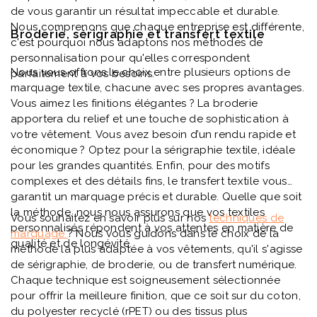
de vous garantir un résultat impeccable et durable.
Nous comprenons que chaque entreprise est différente,
Broderie, sérigraphie et transfert textile
c'est pourquoi nous adaptons nos méthodes de
personnalisation pour qu'elles correspondent
Nous vous offrons le choix entre plusieurs options de
parfaitement à vos besoins.
marquage textile, chacune avec ses propres avantages.
Vous aimez les finitions élégantes ? La broderie
apportera du relief et une touche de sophistication à
votre vêtement. Vous avez besoin d’un rendu rapide et
économique ? Optez pour la sérigraphie textile, idéale
pour les grandes quantités. Enfin, pour des motifs
complexes et des détails fins, le transfert textile vous
garantit un marquage précis et durable. Quelle que soit
la méthode, nous nous assurons que vos textiles
Vous souhaitez en savoir plus sur nos
techniques de
personnalisés répondent à vos attentes en matière de
marquage
? Nous vous guidons dans le choix de la
qualité et de longévité.
méthode la plus adaptée à vos vêtements, qu'il s'agisse
de sérigraphie, de broderie, ou de transfert numérique.
Chaque technique est soigneusement sélectionnée
pour offrir la meilleure finition, que ce soit sur du coton,
du polyester recyclé (rPET) ou des tissus plus