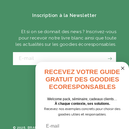
Inscription à la Newsletter
Et si on se donnait des news ? Inscrivez-vous
pour recevoir notre livre blanc ainsi que toute
les actualités sur les goodies écoresponsables.
E-mail
RECEVEZ VOTRE GUIDE
GRATUIT DES GOODIES
CADEAUX D'AFFAIRES
ECORESPONSABLES
GOODIES EXPRESS
Welcome pack, séminaire, cadeaux clients…
À chaque contexte, ses solutions.
Recevez nos exemples concrets pour choisir des
Tumblr
Instagram
goodies utiles et responsables.
Email
© 2026, BRANE CORPORATION
TOUS DROITS RÉSERVÉS -