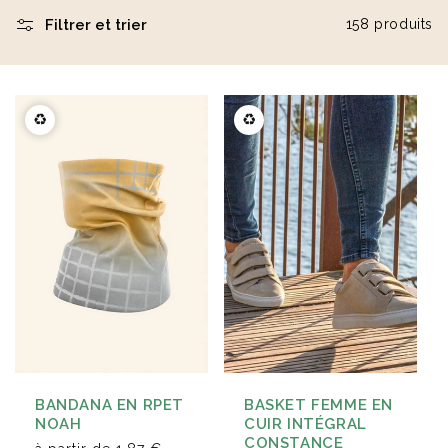
Filtrer et trier
158 produits
Éventail en bois naturel
Carnet A5 160 pages en
23cm Marjane
carton recyclé Lucien
à partir de
1,9 €
à partir de
2,1 €
♻️
♻️
BANDANA EN RPET
BASKET FEMME EN
NOAH
CUIR INTÉGRAL
CONSTANCE