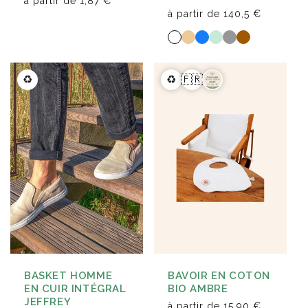
à partir de
1,87 €
à partir de
140,5 €
♻️
♻️
🇫🇷
BAVOIR EN COTON
BASKET HOMME
BIO AMBRE
EN CUIR INTÉGRAL
JEFFREY
à partir de
15,90 €