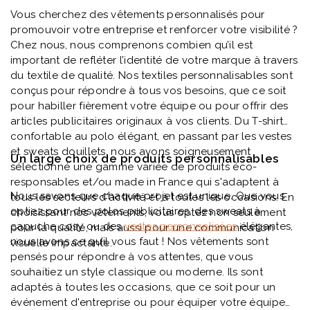
Vous cherchez des vêtements personnalisés pour
promouvoir votre entreprise et renforcer votre visibilité ?
Chez nous, nous comprenons combien qu’il est
important de refléter l’identité de votre marque à travers
du textile de qualité. Nos textiles personnalisables sont
conçus pour répondre à tous vos besoins, que ce soit
pour habiller fièrement votre équipe ou pour offrir des
articles publicitaires originaux à vos clients. Du T-shirt
confortable au polo élégant, en passant par les vestes
et sweats douillets, nous avons soigneusement
Un large choix de produits personnalisables
sélectionné une gamme variée de produits éco-
responsables et/ou made in France qui s'adaptent à
Nous savons que chaque projet est unique. Que vous
tous les secteurs d'activité et à toutes les occasions. En
optiez pour des polos publicitaires, des sweats à
choisissant nos vêtements, vous optez non seulement
capuche cosy ou des
vestes personnalisées
élégantes,
pour la qualité, mais aussi pour une communication
nous avons ce qu’il vous faut ! Nos vêtements sont
visuelle impactante.
pensés pour répondre à vos attentes, que vous
souhaitiez un style classique ou moderne. Ils sont
adaptés à toutes les occasions, que ce soit pour un
événement d'entreprise ou pour équiper votre équipe