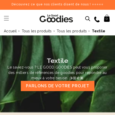
et
Découvrez ce que nos clients disent de nous ! ⭐⭐⭐⭐⭐
passer
au
contenu
09 84 69 62 17
Panier
0
›
›
›
Accueil
Tous les produits
Tous les produits
Textile
Dernières recherches :
Supprimer tout
Recherches populaires
stylo
carnet
mug
gourde
totebag
gobelet
tour de cou
parapluie
chargeu
Goodies recommandés
Textile
Le saviez-vous ? LE GOOD GOODIES peut vous proposer
♻️
♻️
des milliers de références de goodies pour répondre au
mieux à votre besoin. 🫱🏼‍🫲🏽
PARLONS DE VOTRE PROJET