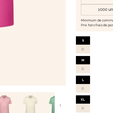
• Produit confortable 
• Valorise une image 
1000 un
Minimum de comman
Prix hors frais de por
S
M
L
XL