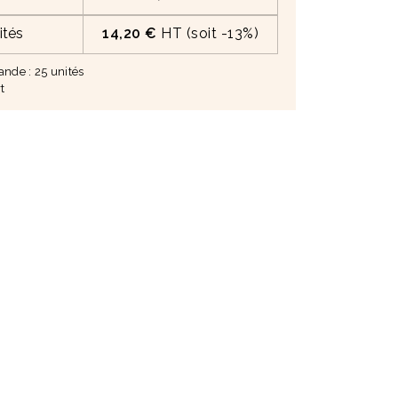
et élégant.
engagée et qualitative.
ités
14,20 €
HT (soit -13%)
de : 25 unités
t