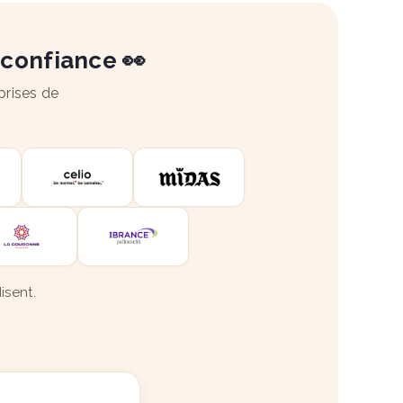
 confiance 👀
prises de
isent.