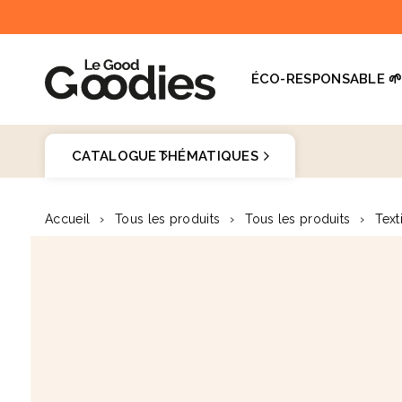
et
passer
au
contenu
ÉCO-RESPONSABLE 
Dernières recherches :
Supprimer tout
CATALOGUE
THÉMATIQUES
Recherches populaires
Goodies 
Accueil
›
Tous les produits
›
Tous les produits
›
Text
stylo
Passer aux
carnet
♻️
informations
produits
mug
gourde
totebag
gobelet
tour de cou
parapluie