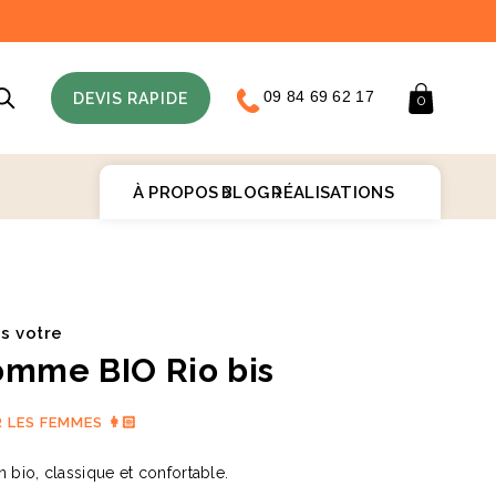
09 84 69 62 17
Panier
DEVIS RAPIDE
0
À PROPOS
BLOG
RÉALISATIONS
♻️
is votre
omme BIO Rio bis
R LES FEMMES 👩🏻
bio, classique et confortable.