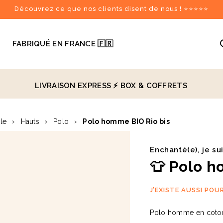
Découvrez ce que nos clients disent de nous ! ⭐⭐⭐⭐⭐

FABRIQUÉ EN FRANCE 🇫🇷
LIVRAISON EXPRESS ⚡️
BOX & COFFRETS
recommandés
ile
›
Hauts
›
Polo
›
Polo homme BIO Rio bis
♻️
Enchanté(e), je su
👕 Polo h
J’EXISTE AUSSI POU
Polo homme en coton 