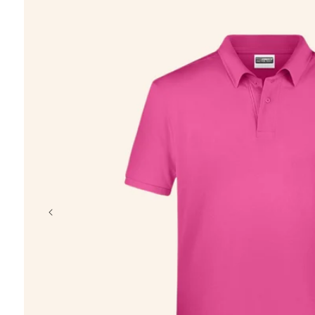
chargeur
porte-clés
coffret
t-shirt
casquette
crayon, plage
Éventail en b
à partir de