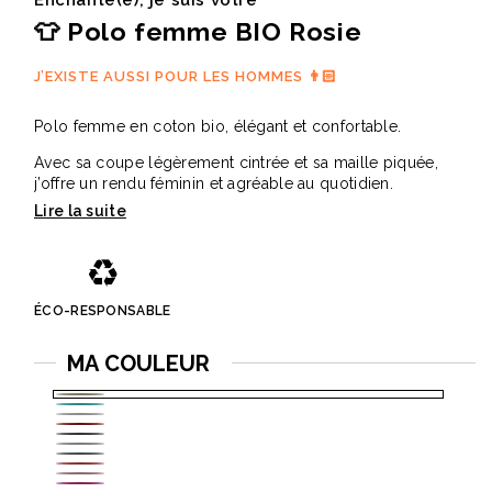
👕 Polo femme BIO Rosie
J’EXISTE AUSSI POUR LES HOMMES 👨🏻
Polo femme en coton bio, élégant et confortable.
Avec sa coupe légèrement cintrée et sa maille piquée,
j’offre un rendu féminin et agréable au quotidien.
Conçu avec des matières de qualité, je combine style,
durabilité et engagement responsable.
♻️
✅ Points forts
• 100 % coton bio doux et respirant.
ÉCO-RESPONSABLE
• Coupe légèrement cintrée pour une silhouette féminine.
• Maille piquée élégante.
MA COULEUR
• Finitions soignées avec col et manches en bord côte.
📐 Caractéristiques
Beige
Bleu
• Matière : 100 % coton bio peigné ring-spun
Blanc
Rouge
• Grammage : 180 g/m²
turquoise
Gris
Gris
• Manches : courtes
bordeaux
Gris
foncé
Rouge
clair
• Coupe : légèrement cintrée
Rose