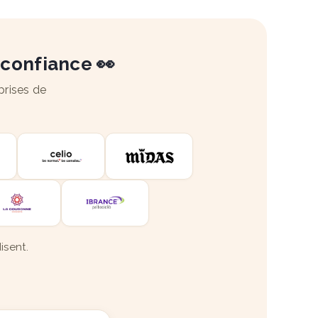
 confiance 👀
prises de
isent.