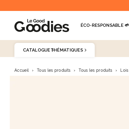
et
passer
au
contenu
ÉCO-RESPONSABLE 
Dernières recherches :
Supprimer tout
CATALOGUE
THÉMATIQUES
Recherches populaires
Goodies 
Accueil
›
Tous les produits
›
Tous les produits
›
Lois
stylo
Passer aux
carnet
♻️
informations
produits
mug
gourde
totebag
gobelet
tour de cou
parapluie