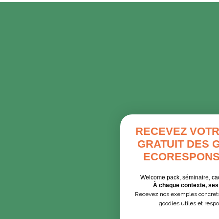
RECEVEZ VOTR
GRATUIT DES 
ECORESPONS
Welcome pack, séminaire, ca
À chaque contexte, ses 
Recevez nos exemples concrets
goodies utiles et resp
Email