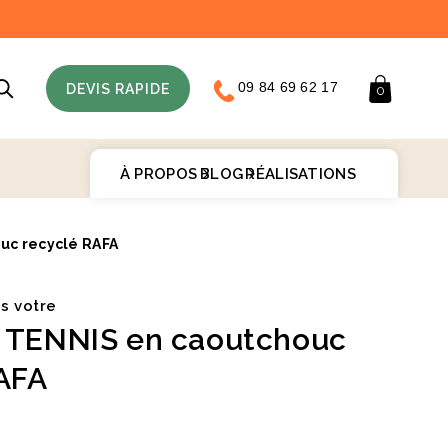
09 84 69 62 17
Panier
DEVIS RAPIDE
0
À PROPOS
BLOG
RÉALISATIONS
uc recyclé RAFA
♻️
is votre
 TENNIS en caoutchouc
AFA