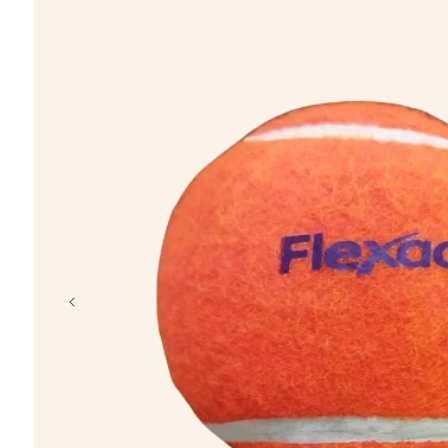
chargeur
porte-clés
coffret
t-shirt
casquette
crayon, plage
Éventail en b
à partir de