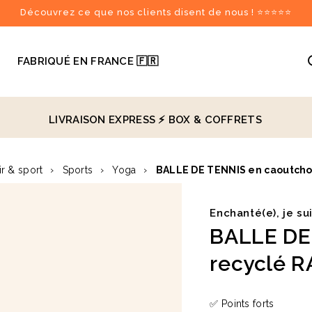
Découvrez ce que nos clients disent de nous ! ⭐⭐⭐⭐⭐

FABRIQUÉ EN FRANCE 🇫🇷
LIVRAISON EXPRESS ⚡️
BOX & COFFRETS
recommandés
ir & sport
›
Sports
›
Yoga
›
BALLE DE TENNIS en caoutcho
♻️
Enchanté(e), je su
BALLE DE
recyclé R
✅ Points forts