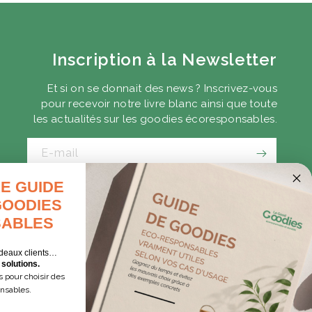
Inscription à la Newsletter
Et si on se donnait des news ? Inscrivez-vous
pour recevoir notre livre blanc ainsi que toute
les actualités sur les goodies écoresponsables.
E-mail
E GUIDE
CADEAUX D'AFFAIRES
GOODIES
GOODIES EXPRESS
ABLES
deaux clients…
solutions.
 pour choisir des
onsables.