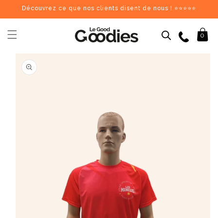
et
Découvrez ce que nos clients disent de nous ! ⭐⭐⭐⭐⭐
passer
au
contenu
09 84 69 62 17
Panier
0
Passer aux
Dernières recherches :
Supprimer tout
informations
produits
Recherches populaires
stylo
carnet
mug
gourde
totebag
gobelet
tour de cou
parapluie
chargeu
Goodies recommandés
♻️
♻️