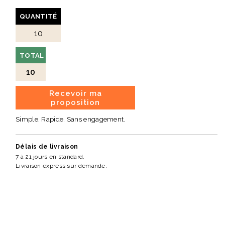
• Confection en matériaux recyclés
• Adapté aux opérations commerciales et événements
QUANTITÉ
Caractéristiques techniques
Tailles
Toutes tailles disponibles
TOTAL
Grammage
10
De 135 g/m² à 210 g/m²
Recevoir ma
Matières
proposition
RPET recyclé
Seaqual
Simple. Rapide. Sans engagement.
Usage
Événementiel et opération commerciale
Délais de livraison
7 à 21 jours en standard.
Quantité minimale
Livraison express sur demande.
À partir de 100 exemplaires
🎯
Un maillot impactant pour votre communication
responsable
Je suis la solution idéale pour valoriser votre marque lors
de vos événements, avec un textile visible, personnalisable