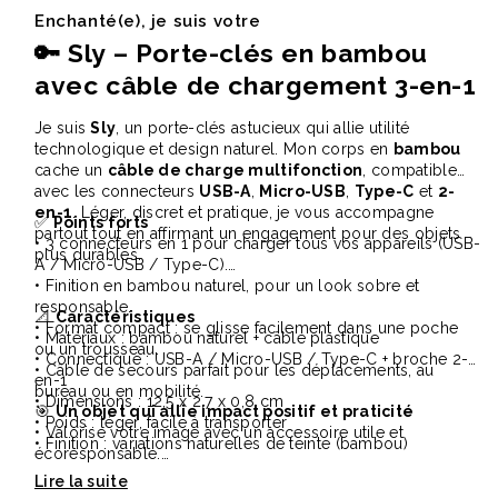
Enchanté(e), je suis votre
🔑
Sly – Porte-clés en bambou
avec câble de chargement 3-en-1
Je suis
Sly
, un porte-clés astucieux qui allie utilité
technologique et design naturel. Mon corps en
bambou
cache un
câble de charge multifonction
, compatible
avec les connecteurs
USB-A
,
Micro-USB
,
Type-C
et
2-
en-1
. Léger, discret et pratique, je vous accompagne
✅
Points forts
partout tout en affirmant un engagement pour des objets
• 3 connecteurs en 1 pour charger tous vos appareils (USB-
plus durables.
A / Micro-USB / Type-C).
• Finition en bambou naturel, pour un look sobre et
responsable.
📐
Caractéristiques
• Format compact : se glisse facilement dans une poche
• Matériaux : bambou naturel + câble plastique
ou un trousseau.
• Connectique : USB-A / Micro-USB / Type-C + broche 2-
• Câble de secours parfait pour les déplacements, au
en-1
bureau ou en mobilité.
• Dimensions : 12,5 x 2,7 x 0,8 cm
🎯
Un objet qui allie impact positif et praticité
• Poids : léger, facile à transporter
• Valorise votre image avec un accessoire utile et
• Finition : variations naturelles de teinte (bambou)
écoresponsable.
• Idéal pour des campagnes de communication tech,
green ou RSE.