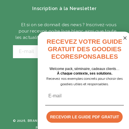
Inscription à la Newsletter
Et si on se donnait des news ? Inscrivez-vous
pour recevoir notre livre blanc ainsi que toute
les actualités sur les goodies écoresponsables.
RECEVEZ VOTRE GUIDE
GRATUIT DES GOODIES
E-mail
ECORESPONSABLES
Welcome pack, séminaire, cadeaux clients…
CADEAUX D'AFFAIRES
À chaque contexte, ses solutions.
Recevez nos exemples concrets pour choisir des
GOODIES EXPRESS
goodies utiles et responsables.
Email
Tumblr
Instagram
RECEVOIR LE GUIDE PDF GRATUIT
© 2026, BRANE CORPORATION
TOUS DROITS RÉSERVÉS -
POLITIQUE DE CONFIDENTIALITÉ