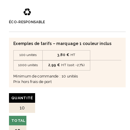
• Un choix cohérent pour des cadeaux d’affaires plus
♻️
durables.
ÉCO-RESPONSABLE
Exemples de tarifs – marquage 1 couleur inclus
100 unités
3,80 €
HT
1000 unités
2,99 €
HT (soit -27%)
Minimum de commande : 10 unités
Prix hors frais de port
QUANTITÉ
TOTAL