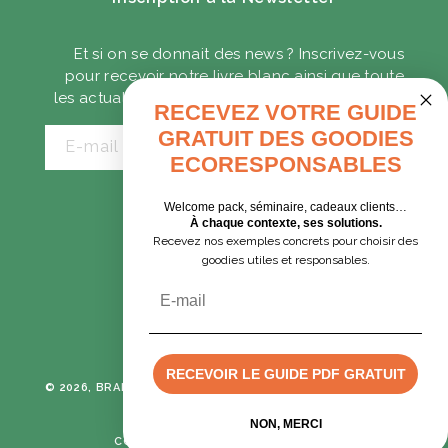
Et si on se donnait des news ? Inscrivez-vous
pour recevoir notre livre blanc ainsi que toute
les actualités sur les goodies écoresponsables.
RECEVEZ VOTRE GUIDE
GRATUIT DES GOODIES
E-mail
ECORESPONSABLES
Welcome pack, séminaire, cadeaux clients…
CADEAUX D'AFFAIRES
À chaque contexte, ses solutions.
Recevez nos exemples concrets pour choisir des
GOODIES EXPRESS
goodies utiles et responsables.
Email
Tumblr
Instagram
RECEVOIR LE GUIDE PDF GRATUIT
© 2026, BRANE CORPORATION
TOUS DROITS RÉSERVÉS -
POLITIQUE DE CONFIDENTIALITÉ
Devis rapide
NON, MERCI
CONDITIONS GÉNÉRALES DE VENTE