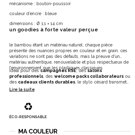
mécanisme : bouton-poussoir
couleur d’encre : bleue
dimensions : Ø 1,1 × 14 cm
un goodies à forte valeur perçue
le bambou étant un matériau naturel, chaque pièce
présente des nuances propres en couleur et en grain. ces
variations ne sont pas des défauts, mais la preuve d’un
matériau authentique, renouvelable et plus respectueux de
l’environnement que les plastiques classiques.
idéal pour des
campagnes RSE
, des
salons
professionnels
, des
welcome packs collaborateurs
ou
des
cadeaux clients durables
, le stylo césard transmet
un message clair : votre entreprise privilégie l’utilité, la
qualité et le sens.
♻️
ÉCO-RESPONSABLE
MA COULEUR