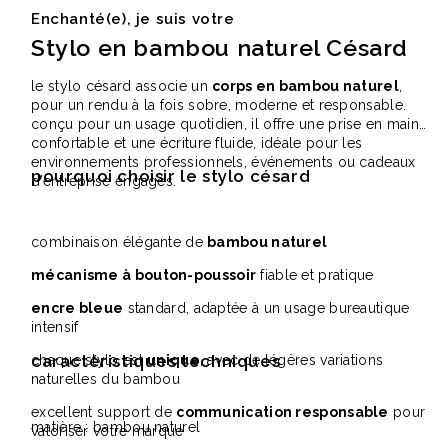
Enchanté(e), je suis votre
Stylo en bambou naturel Césard
le stylo césard associe un
corps en bambou naturel
,
pour un rendu à la fois sobre, moderne et responsable.
conçu pour un usage quotidien, il offre une prise en main
confortable et une écriture fluide, idéale pour les
environnements professionnels, événements ou cadeaux
pourquoi choisir le stylo césard
d’entreprise engagés.
combinaison élégante de
bambou naturel
mécanisme à bouton-poussoir
fiable et pratique
encre bleue
standard, adaptée à un usage bureautique
intensif
caractéristiques techniques
chaque stylo est
unique
, avec de légères variations
naturelles du bambou
excellent support de
communication responsable
pour
matière : bambou naturel
valoriser votre marque