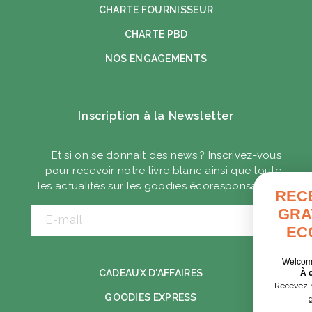
CHARTE FOURNISSEUR
CHARTE PBD
NOS ENGAGEMENTS
Inscription à la Newsletter
Et si on se donnait des news ? Inscrivez-vous
pour recevoir notre livre blanc ainsi que toute
les actualités sur les goodies écoresponsables.
RECEVEZ VOTRE GUI
GRATUIT DES GOODI
E-mail
ECORESPONSABLE
Welcome pack, séminaire, cadeaux clien
CADEAUX D'AFFAIRES
À chaque contexte, ses solutions.
Recevez nos exemples concrets pour choisi
GOODIES EXPRESS
goodies utiles et responsables.