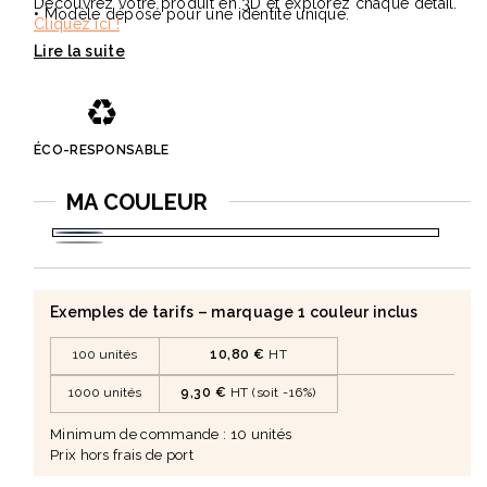
Découvrez votre produit en 3D et explorez chaque détail.
• Modèle déposé pour une identité unique.
Cliquez ici !
♻️
ÉCO-RESPONSABLE
MA COULEUR
Bleu
Blanc
foncé
LGG
Exemples de tarifs – marquage 1 couleur inclus
100 unités
10,80 €
HT
1000 unités
9,30 €
HT (soit -16%)
Minimum de commande : 10 unités
Prix hors frais de port