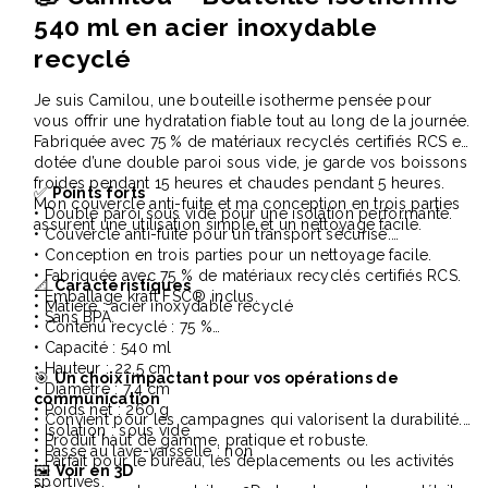
540 ml en acier inoxydable
recyclé
Je suis Camilou, une bouteille isotherme pensée pour
vous offrir une hydratation fiable tout au long de la journée.
Fabriquée avec 75 % de matériaux recyclés certifiés RCS et
dotée d’une double paroi sous vide, je garde vos boissons
froides pendant 15 heures et chaudes pendant 5 heures.
✅
Points forts
Mon couvercle anti-fuite et ma conception en trois parties
• Double paroi sous vide pour une isolation performante.
assurent une utilisation simple et un nettoyage facile.
• Couvercle anti-fuite pour un transport sécurisé.
• Conception en trois parties pour un nettoyage facile.
• Fabriquée avec 75 % de matériaux recyclés certifiés RCS.
📐
Caractéristiques
• Emballage kraft FSC® inclus.
• Matière : acier inoxydable recyclé
• Sans BPA.
• Contenu recyclé : 75 %
• Capacité : 540 ml
• Hauteur : 22,5 cm
🎯
Un choix impactant pour vos opérations de
• Diamètre : 7,4 cm
communication
• Poids net : 260 g
• Convient pour les campagnes qui valorisent la durabilité.
• Isolation : sous vide
• Produit haut de gamme, pratique et robuste.
• Passe au lave-vaisselle : non
• Parfait pour le bureau, les déplacements ou les activités
🖼️
Voir en 3D
sportives.