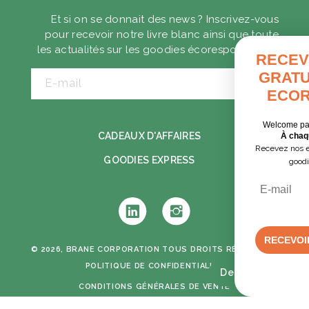
Et si on se donnait des news ? Inscrivez-vous
pour recevoir notre livre blanc ainsi que toute
les actualités sur les goodies écoresponsables.
RECEVEZ VOTRE GUID
GRATUIT DES GOODIE
E-mail
ECORESPONSABLES
Welcome pack, séminaire, cadeaux clients…
CADEAUX D'AFFAIRES
À chaque contexte, ses solutions.
Recevez nos exemples concrets pour choisir d
GOODIES EXPRESS
goodies utiles et responsables.
Email
Tumblr
Instagram
RECEVOIR LE GUIDE PDF GRATUIT
© 2026, BRANE CORPORATION
TOUS DROITS RÉSERVÉS -
POLITIQUE DE CONFIDENTIALITÉ
Devis rapide
NON, MERCI
CONDITIONS GÉNÉRALES DE VENTE
MENTIONS LÉGALES