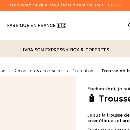
Découvrez ce que nos clients disent de nous ! ⭐⭐⭐⭐⭐

FABRIQUÉ EN FRANCE 🇫🇷
LIVRAISON EXPRESS ⚡️
BOX & COFFRETS
recommandés
son
›
Décoration & accessoires
›
Décoration
›
Trousse de t
♻️
Enchanté(e), je su
🧴
Trousse
Je suis la
trousse de
cosmétiques et pro