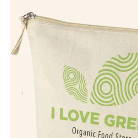
chargeur
porte-clés
coffret
t-shirt
casquette
crayon, plage
Éventail en b
à partir de