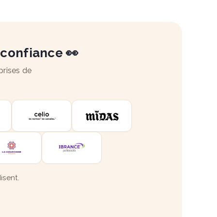
 confiance 👀
prises de
isent.