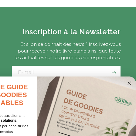
Inscription à la Newsletter
Et si on se donnait des news ? Inscrivez-vous
pour recevoir notre livre blanc ainsi que toute
les actualités sur les goodies écoresponsables.
E-mail
E GUIDE
CADEAUX D'AFFAIRES
GOODIES
GOODIES EXPRESS
ABLES
deaux clients…
solutions.
 pour choisir des
onsables.