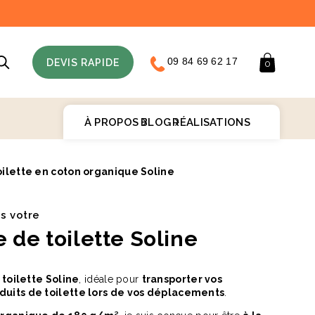
09 84 69 62 17
Panier
DEVIS RAPIDE
0
À PROPOS
BLOG
RÉALISATIONS
oilette en coton organique Soline
♻️
is votre
 de toilette Soline
 toilette Soline
, idéale pour
transporter vos
duits de toilette lors de vos déplacements
.