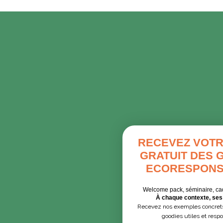
RECEVEZ VOTR
GRATUIT DES 
ECORESPONS
Welcome pack, séminaire, ca
À chaque contexte, ses 
Recevez nos exemples concrets
goodies utiles et resp