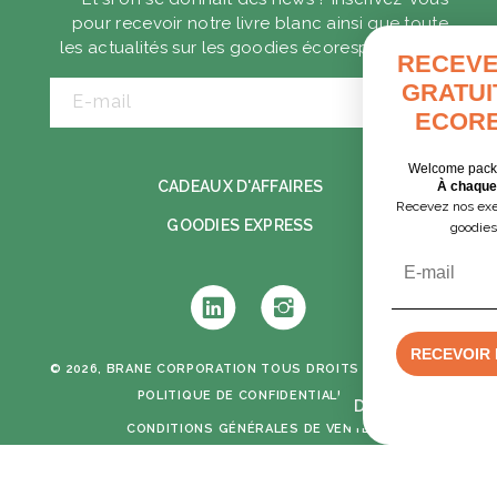
pour recevoir notre livre blanc ainsi que toute
les actualités sur les goodies écoresponsables.
RECEVEZ VOTRE GUI
GRATUIT DES GOODIE
E-mail
ECORESPONSABLES
Welcome pack, séminaire, cadeaux clients
CADEAUX D'AFFAIRES
À chaque contexte, ses solutions.
Recevez nos exemples concrets pour choisir 
GOODIES EXPRESS
goodies utiles et responsables.
Email
Tumblr
Instagram
RECEVOIR LE GUIDE PDF GRATUI
© 2026, BRANE CORPORATION
TOUS DROITS RÉSERVÉS -
POLITIQUE DE CONFIDENTIALITÉ
Devis rapide
NON, MERCI
CONDITIONS GÉNÉRALES DE VENTE
MENTIONS LÉGALES
CRÉATION GRAPHIQUE & DÉVELOPPEMENT :
MIMETISM AGENCY