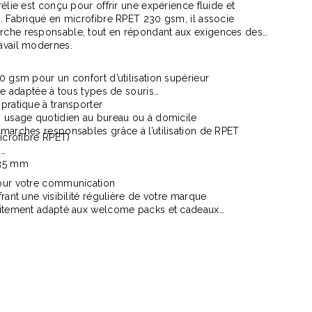
élie est conçu pour offrir une expérience fluide et
. Fabriqué en microfibre RPET 230 gsm, il associe
che responsable, tout en répondant aux exigences des
avail modernes.
0 gsm pour un confort d’utilisation supérieur
ise adaptée à tous types de souris
pratique à transporter
n usage quotidien au bureau ou à domicile
marches responsables grâce à l’utilisation de RPET
 recyclé
Totebag 140 Gr recyclé Punjab
Tee
microfibre RPET)
m
à partir de
1,49 €
à p
235 mm
pour votre communication
rant une visibilité régulière de votre marque
aitement adapté aux welcome packs et cadeaux
oderne, fonctionnelle et engagée
our des actions de communication durables et efficaces