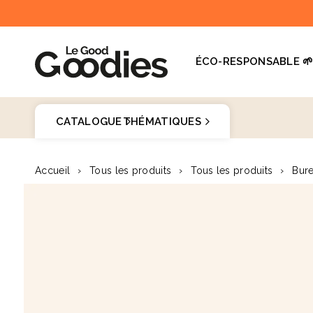
et
passer
au
contenu
ÉCO-RESPONSABLE 
Dernières recherches :
Supprimer tout
CATALOGUE
THÉMATIQUES
Recherches populaires
Goodies 
Accueil
›
Tous les produits
›
Tous les produits
›
Bure
stylo
Passer aux
carnet
♻️
informations
produits
mug
gourde
totebag
gobelet
tour de cou
parapluie