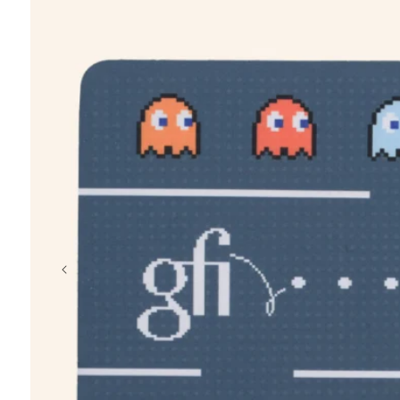
chargeur
porte-clés
coffret
t-shirt
casquette
crayon, plage
Éventail en b
à partir de