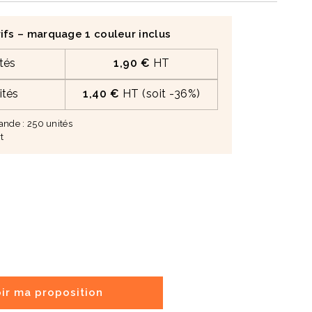
ifs – marquage 1 couleur inclus
tés
1,90 €
HT
ités
1,40 €
HT (soit -36%)
de : 250 unités
t
ir ma proposition