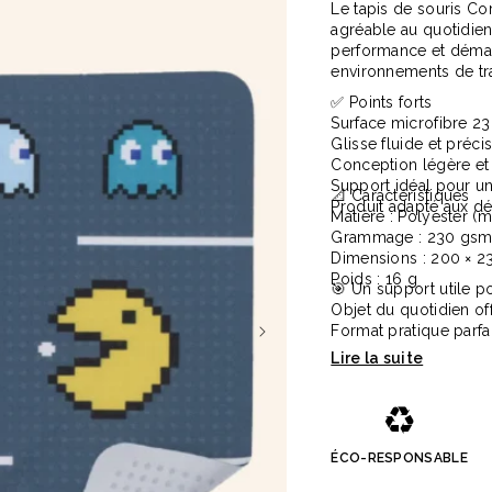
Le tapis de souris Cor
agréable au quotidien
performance et démar
environnements de tr
✅ Points forts
Surface microfibre 23
Glisse fluide et préc
Conception légère et 
Support idéal pour u
📐 Caractéristiques
Produit adapté aux dé
ois naturel 23cm Marjane
Carnet A5 160 pages en carton
Matière : Polyester (
Lucien
Grammage : 230 gs
1,9 €
à partir de
2,1 €
Dimensions : 200 × 
Poids : 16 g
🎯 Un support utile 
Objet du quotidien off
Format pratique parf
d’entreprise
Renforce une image m
Solution pertinente p
♻️
ÉCO-RESPONSABLE