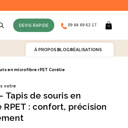
09 84 69 62 17
Panier
DEVIS RAPIDE
0
À PROPOS
BLOG
RÉALISATIONS
uris en microfibre rPET Corélie
♻️
is votre
e – Tapis de souris en
 RPET : confort, précision
ement