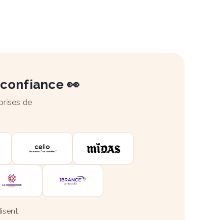
 confiance 👀
prises de
isent.