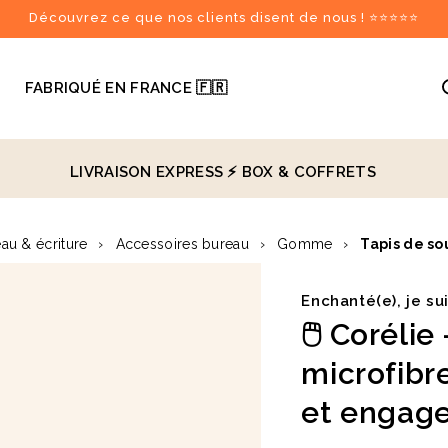
Découvrez ce que nos clients disent de nous ! ⭐⭐⭐⭐⭐

FABRIQUÉ EN FRANCE 🇫🇷
LIVRAISON EXPRESS ⚡️
BOX & COFFRETS
recommandés
au & écriture
›
Accessoires bureau
›
Gomme
›
Tapis de so
♻️
Enchanté(e), je su
🖱️ Coréli
microfibre
et engag