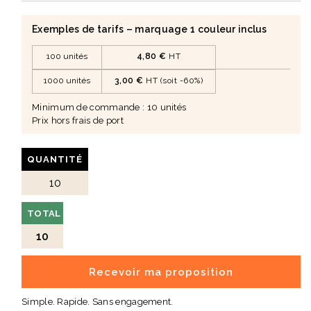
Idéal pour équiper bureaux, espaces de coworking ou
cadeaux d’entreprise
Exemples de tarifs – marquage 1 couleur inclus
📐 Caractéristiques
Matière : Cristal grainé 30/100è
100 unités
4,80 €
HT
Dimensions : Diamètre 19 cm
1000 unités
3,00 €
HT (soit -60%)
Personnalisation : Insert quadri
Minimum de commande : 10 unités
Prix hors frais de port
Forme : Ronde
🎯 Un support efficace pour votre communication
Renforce la présence de votre marque au quotidien
QUANTITÉ
Diffuse votre message de manière continue auprès de vos
collaborateurs ou clients
TOTAL
S’intègre facilement dans toute stratégie de communication
par l’objet
10
Un choix pertinent pour allier utilité, visibilité et
professionnalisme.
Recevoir ma proposition
Simple. Rapide. Sans engagement.