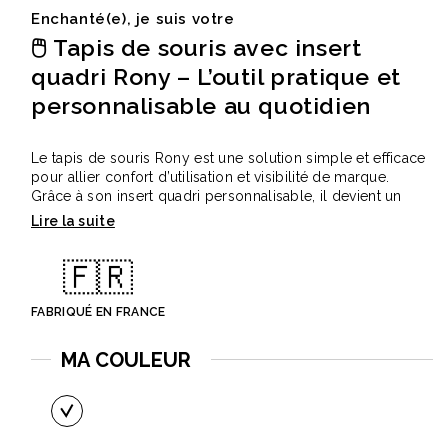
Enchanté(e), je suis votre
🖱️ Tapis de souris avec insert
quadri Rony – L’outil pratique et
personnalisable au quotidien
Le tapis de souris Rony est une solution simple et efficace
pour allier confort d’utilisation et visibilité de marque.
Grâce à son insert quadri personnalisable, il devient un
support de communication durable, idéal pour les bureaux
et environnements professionnels.
🇫🇷
✅ Points forts
Surface personnalisable en quadri pour un rendu visuel
impactant
FABRIQUÉ EN FRANCE
Format pratique et universel adapté à tous les postes de
MA COULEUR
travail
Matériau résistant pour une utilisation longue durée
Support de communication discret mais permanent