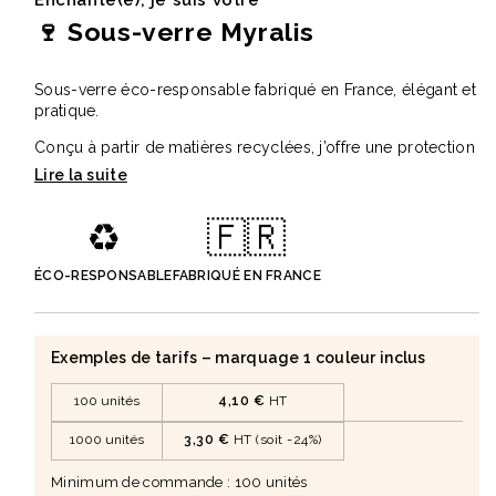
Enchanté(e), je suis votre
🍷 Sous-verre Myralis
Sous-verre éco-responsable fabriqué en France, élégant et
pratique.
Conçu à partir de matières recyclées, j’offre une protection
idéale pour vos surfaces tout en valorisant une démarche
durable et responsable.
♻️
🇫🇷
Résistant aux taches, même de vin, je suis également facile
à nettoyer au quotidien.
ÉCO-RESPONSABLE
FABRIQUÉ EN FRANCE
Pensé pour être entièrement personnalisable, je m’adapte
parfaitement à votre image.
✅ Points forts
Exemples de tarifs – marquage 1 couleur inclus
• Matière recyclée à base de cuir et latex naturel.
• Fabrication française responsable.
100 unités
4,10 €
HT
• Résistant aux taches et facile d’entretien.
• Personnalisation complète selon vos besoins.
1000 unités
3,30 €
HT (soit -24%)
📐 Caractéristiques
• Matière : 60 % chutes de cuir et latex naturel certifié
Minimum de commande : 100 unités