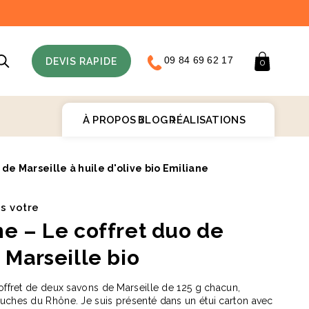
09 84 69 62 17
Panier
DEVIS RAPIDE
0
À PROPOS
BLOG
RÉALISATIONS
de Marseille à huile d'olive bio Emiliane
♻️
is votre
ne – Le coffret duo de
 Marseille bio
coffret de deux savons de Marseille de 125 g chacun,
uches du Rhône. Je suis présenté dans un étui carton avec