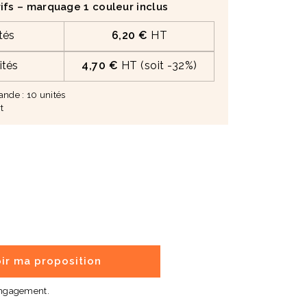
ifs – marquage 1 couleur inclus
tés
6,20 €
HT
ités
4,70 €
HT (soit -32%)
de : 10 unités
t
ir ma proposition
engagement.