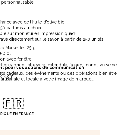
et personnalisable.
France avec de l’huile d’olive bio.
 50 parfums au choix.
able sur mon étui en impression quadri.
ravé directement sur le savon à partir de 250 unités.
de Marseille 125 g
ve bio
 recyclé
Totebag 140 Gr recyclé Punjab
Tee
ton avec fenêtre
ction (abricot, aloevera, calendula, figuier, monoi, verveine,
à partir de
1,49 €
à p
ant pour vos actions de communication
rets cadeaux, des événements ou des opérations bien être.
 x 3 cm
artisanale et locale à votre image de marque.
ent vers des produits naturels et fabriqués en France.
13
🇫🇷
BRIQUÉ EN FRANCE