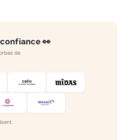
 confiance 👀
prises de
isent.