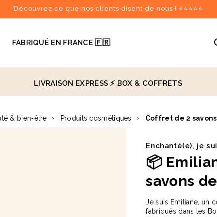
Découvrez ce que nos clients disent de nous ! ⭐⭐⭐⭐⭐

FABRIQUÉ EN FRANCE 🇫🇷
LIVRAISON EXPRESS ⚡️
BOX & COFFRETS
recommandés
té & bien-être
›
Produits cosmétiques
›
Coffret de 2 savons 
♻️
Enchanté(e), je su
📦
Emilia
savons de
Je suis Emiliane, un 
fabriqués dans les Bo