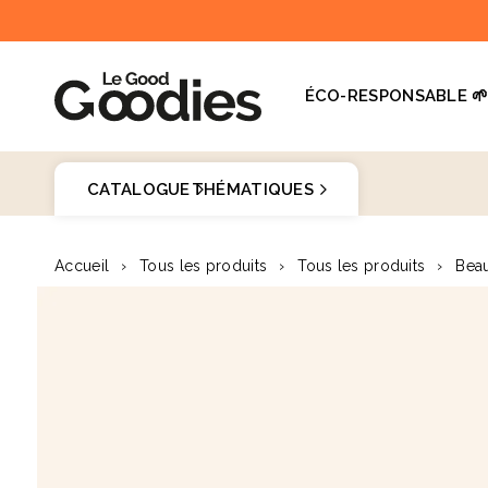
et
passer
au
contenu
ÉCO-RESPONSABLE 
Dernières recherches :
Supprimer tout
CATALOGUE
THÉMATIQUES
Recherches populaires
Goodies 
Accueil
›
Tous les produits
›
Tous les produits
›
Beau
stylo
Passer aux
carnet
♻️
informations
produits
mug
gourde
totebag
gobelet
tour de cou
parapluie