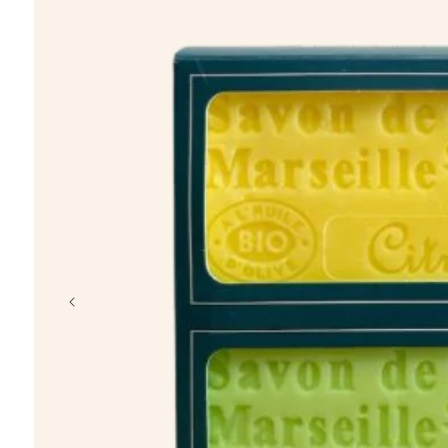
chargeur
porte-clés
coffret
t-shirt
casquette
crayon, plage
Éventail en b
à partir de