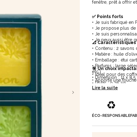
fenêtre, prêt à offrir 
✅ Points forts
• Je suis fabriqué en 
• Je propose plus de
• Je suis personnalis
• Je peux aussi être g
📐 Caractéristiques
• Contenu : 2 savons 
• Matière : huile d’oli
ois naturel 23cm Marjane
Carnet A5 160 pages en carton
• Emballage : étui car
Lucien
• Parfums : large séle
1,9 €
🎯 Un choix impact
à partir de
2,1 €
etc.)
• Idéal pour des coff
• Dimension : 11 x 8.5
• Apporte une touche 
• Poids : 0.26 kg
• Valorise un engagem
• Fabrication : France 
♻️
ÉCO-RESPONSABLE
FA