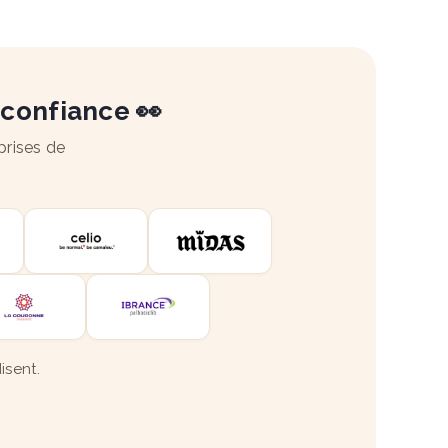
 confiance 👀
prises de
isent.