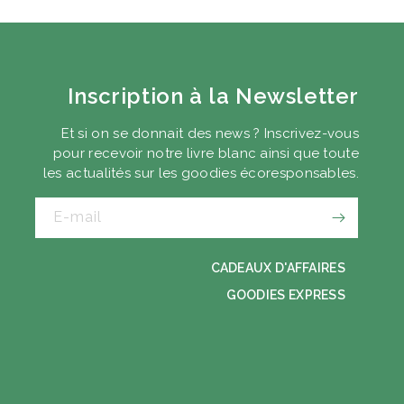
Inscription à la Newsletter
Et si on se donnait des news ? Inscrivez-vous
pour recevoir notre livre blanc ainsi que toute
les actualités sur les goodies écoresponsables.
E-mail
EZ VOTRE GUIDE
CADEAUX D'AFFAIRES
IT DES GOODIES
GOODIES EXPRESS
ESPONSABLES
k, séminaire, cadeaux clients…
e contexte, ses solutions.
emples concrets pour choisir des
s utiles et responsables.