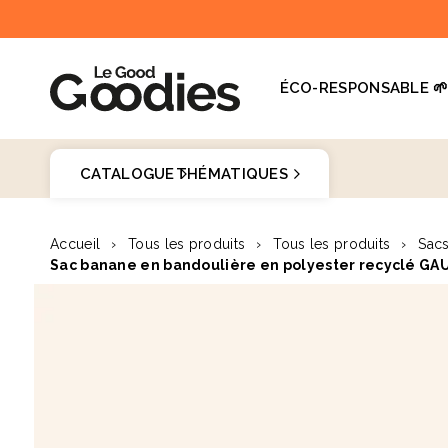
et
passer
au
contenu
ÉCO-RESPONSABLE 
Dernières recherches :
Supprimer tout
CATALOGUE
THÉMATIQUES
Recherches populaires
Goodies 
Accueil
›
Tous les produits
›
Tous les produits
›
Sac
stylo
Sac banane en bandoulière en polyester recyclé GA
carnet
♻️
Passer aux
informations
mug
produits
gourde
totebag
gobelet
tour de cou
parapluie