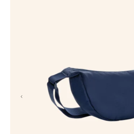
chargeur
porte-clés
coffret
t-shirt
casquette
crayon, plage
Éventail en b
à partir de