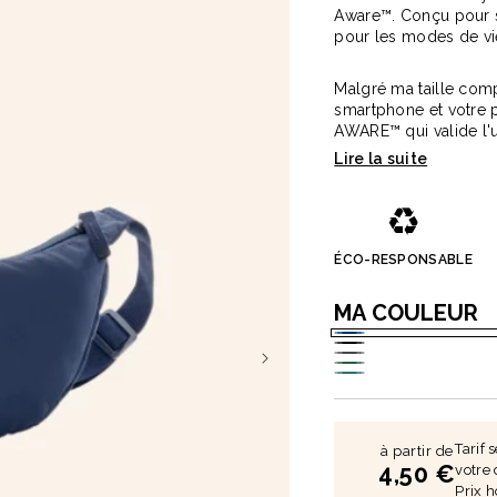
Aware™. Conçu pour s'a
pour les modes de vie
Malgré ma taille comp
smartphone et votre p
AWARE™ qui valide l'u
recettes de chaque p
PVC.
♻️
ois naturel 23cm Marjane
Carnet A5 160 pages en carton
Lucien
1,9 €
à partir de
2,1 €
ÉCO-RESPONSABLE
MA COULEUR
Bleu
Noir
Gris
Vert
Bleu
clair
Tarif
à partir de
4,50 €
votre 
Prix h