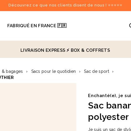
Découvrez ce que nos clients disent de nous ! ⭐⭐⭐⭐⭐

FABRIQUÉ EN FRANCE 🇫🇷
LIVRAISON EXPRESS ⚡️
BOX & COFFRETS
recommandés
s & bagages
›
Sacs pour le quotidien
›
Sac de sport
›
UTHIER
♻️
Enchanté(e), je su
Sac banan
polyester
Je suis un sac de sty