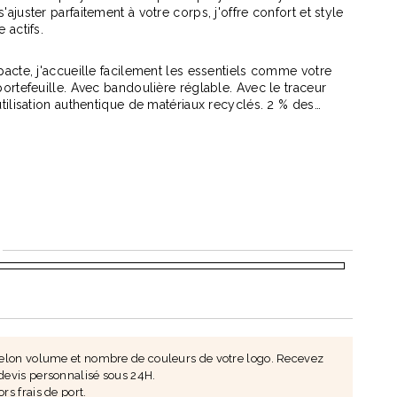
juster parfaitement à votre corps, j'offre confort et style
 actifs.
acte, j'accueille facilement les essentiels comme votre
ortefeuille. Avec bandoulière réglable. Avec le traceur
tilisation authentique de matériaux recyclés. 2 % des
roduit Aware™ vendu seront reversés à Water.org. Sans
 recyclé
Totebag 140 Gr recyclé Punjab
Tee
à partir de
1,49 €
à p
 selon volume et nombre de couleurs de votre logo. Recevez
devis personnalisé sous 24H.
ors frais de port.