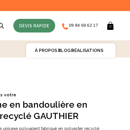
09 84 69 62 17
Panier
DEVIS RAPIDE
0
À PROPOS
BLOG
RÉALISATIONS
♻️
is votre
e en bandoulière en
 recyclé GAUTHIER
le unisexe polyvalent fabriqué en polyester recyclé