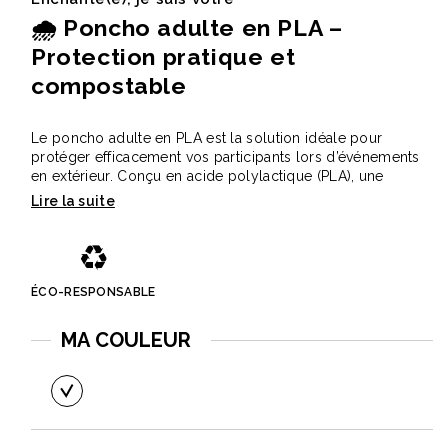
🌧️
Poncho adulte en PLA –
Protection pratique et
compostable
Le poncho adulte en PLA est la solution idéale pour
protéger efficacement vos participants lors d’événements
en extérieur. Conçu en acide polylactique (PLA), une
matière issue de ressources 100 % naturelles comme
l’amidon de maïs, le manioc ou la canne à sucre, il allie
praticité et démarche responsable. À la fin de son cycle de
♻️
vie utile, il peut devenir 100 % compostable.
✅
Points forts
ÉCO-RESPONSABLE
Protection efficace contre la pluie lors d’événements,
MA COULEUR
festivals ou opérations outdoor
Conçu en PLA issu de ressources naturelles
Peut devenir 100 % compostable en fin d’utilisation
Format individuel pratique pour la distribution