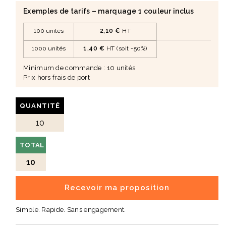
Exemples de tarifs – marquage 1 couleur inclus
Alternative responsable aux ponchos plastiques
traditionnels
100 unités
2,10 €
HT
📐
Caractéristiques
1000 unités
1,40 €
HT (soit -50%)
Matière : PLA (acide polylactique)
Minimum de commande : 10 unités
Origine : ressources 100 % naturelles (amidon de maïs,
Prix hors frais de port
manioc, canne à sucre)
Taille : adulte – taille unique
QUANTITÉ
Dimensions : 127 × 102 cm
Poids : 60 g
TOTAL
Conditionnement : sachet individuel
10
Dimensions du sachet : 10 × 13,5 cm
🎯
Un support utile pour vos événements
Recevoir ma proposition
responsables
Simple. Rapide. Sans engagement.
Le poncho adulte compostable en PLA répond aux
besoins des organisateurs soucieux d’allier confort des