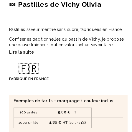
🍬 Pastilles de Vichy Olivia
Pastilles saveur menthe sans sucre, fabriquées en France.
Confiseries traditionnelles du bassin de Vichy, je propose
une pause fraîcheur tout en valorisant un savoir-faire
reconnu.
Présentées dans un sac en coton ou une boîte métal, je
🇫🇷
suis personnalisable en marquage quadri pour mettre en
avant votre image.
FABRIQUÉ EN FRANCE
✅ Points forts
• Saveur menthe rafraîchissante sans sucre.
• Produit issu d’un savoir-faire traditionnel.
• Double conditionnement : sac coton ou boîte métal.
Exemples de tarifs – marquage 1 couleur inclus
• Personnalisation en marquage quadri incluse.
100 unités
5,80 €
HT
📐 Caractéristiques
• Contenu : 100 g de pastilles de Vichy
1000 unités
4,80 €
HT (soit -21%)
• Saveur : menthe, sans sucre avec édulcorant
• Conditionnement : sac 100 % coton 10 x 15 cm ou boîte