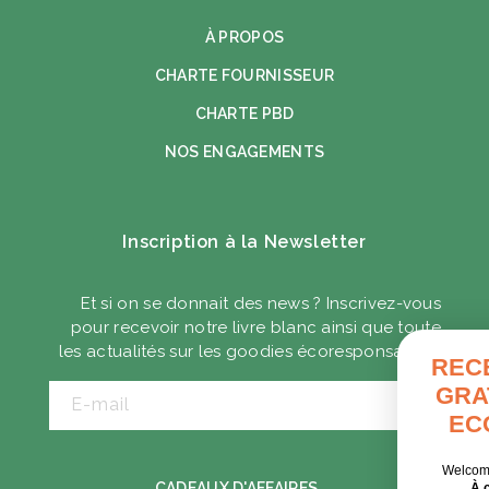
À PROPOS
CHARTE FOURNISSEUR
CHARTE PBD
NOS ENGAGEMENTS
Inscription à la Newsletter
Et si on se donnait des news ? Inscrivez-vous
pour recevoir notre livre blanc ainsi que toute
les actualités sur les goodies écoresponsables.
RECEVEZ VOTRE GUI
GRATUIT DES GOODI
E-mail
ECORESPONSABLE
Welcome pack, séminaire, cadeaux clien
CADEAUX D'AFFAIRES
À chaque contexte, ses solutions.