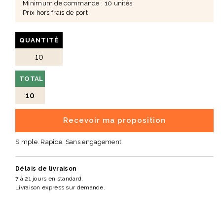
Minimum de commande : 10 unités
métal
Prix hors frais de port
• Poids : 0,16 kg
🎯 Un choix idéal pour votre communication
QUANTITÉ
• Parfait pour cadeaux clients et événements.
• Produit pratique et apprécié au quotidien.
• Support original pour valoriser votre marque.
TOTAL
10
Recevoir ma proposition
Simple. Rapide. Sans engagement.
Délais de livraison
7 à 21 jours en standard.
Livraison express sur demande.