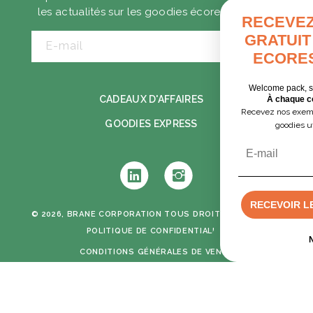
les actualités sur les goodies écoresponsables.
RECEVEZ VOTRE GUIDE
GRATUIT DES GOODIES
E-mail
ECORESPONSABLES
Welcome pack, séminaire, cadeaux clients…
CADEAUX D'AFFAIRES
À chaque contexte, ses solutions.
Recevez nos exemples concrets pour choisir des
GOODIES EXPRESS
goodies utiles et responsables.
Email
Tumblr
Instagram
RECEVOIR LE GUIDE PDF GRATUIT
© 2026, BRANE CORPORATION
TOUS DROITS RÉSERVÉS -
POLITIQUE DE CONFIDENTIALITÉ
Devis rapide
NON, MERCI
CONDITIONS GÉNÉRALES DE VENTE
MENTIONS LÉGALES
CRÉATION GRAPHIQUE & DÉVELOPPEMENT :
MIMETISM AGENCY