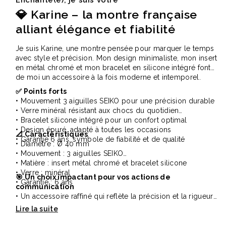
Enchanté(e), je suis votre
💎 Karine – la montre française
alliant élégance et fiabilité
Je suis Karine, une montre pensée pour marquer le temps
avec style et précision. Mon design minimaliste, mon insert
en métal chromé et mon bracelet en silicone intégré font
de moi un accessoire à la fois moderne et intemporel.
✅ Points forts
• Mouvement 3 aiguilles SEIKO pour une précision durable
• Verre minéral résistant aux chocs du quotidien
• Bracelet silicone intégré pour un confort optimal
• Design épuré, adapté à toutes les occasions
📐 Caractéristiques
• Garantie 6 ans, symbole de fiabilité et de qualité
• Diamètre : Ø 40 mm
• Mouvement : 3 aiguilles SEIKO
• Matière : insert métal chromé et bracelet silicone
• Verre : minéral
🎯 Un choix impactant pour vos actions de
• Garantie : 6 ans
communication
• Un accessoire raffiné qui reflète la précision et la rigueur
de votre marque
• Idéal pour valoriser vos collaborateurs ou partenaires
lors d’événements