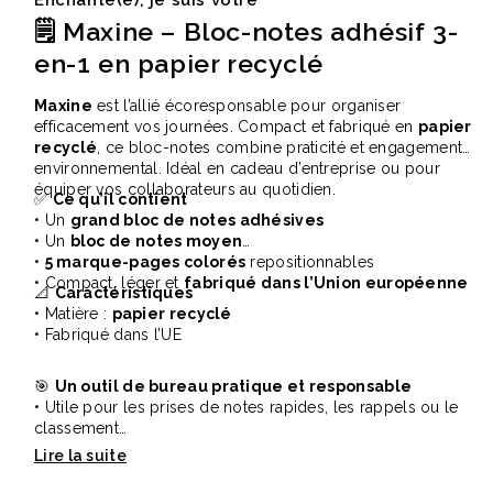
🗒️ Maxine – Bloc-notes adhésif 3-
en-1 en papier recyclé
Maxine
est l’allié écoresponsable pour organiser
efficacement vos journées. Compact et fabriqué en
papier
recyclé
, ce bloc-notes combine praticité et engagement
environnemental. Idéal en cadeau d’entreprise ou pour
équiper vos collaborateurs au quotidien.
✅
Ce qu’il contient
• Un
grand bloc de notes adhésives
• Un
bloc de notes moyen
•
5 marque-pages colorés
repositionnables
• Compact, léger et
fabriqué dans l’Union européenne
📐
Caractéristiques
• Matière :
papier recyclé
• Fabriqué dans l’UE
🎯
Un outil de bureau pratique et responsable
• Utile pour les prises de notes rapides, les rappels ou le
classement
• Porte vos valeurs RSE dans chaque réunion
• Excellent support de communication pour vos actions
durables