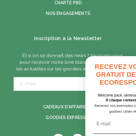
CHARTE PBD
NOS ENGAGEMENTS
Inscription à la Newsletter
Et si on se donnait des news ? Inscrivez-vous
pour recevoir notre livre blanc ainsi que toute
RECEVEZ VOTRE GUIDE
les actualités sur les goodies écoresponsables.
GRATUIT DES GOODIES
ECORESPONSABLES
E-mail
Welcome pack, séminaire, cadeaux clients…
À chaque contexte, ses solutions.
Recevez nos exemples concrets pour choisir des
CADEAUX D'AFFAIRES
goodies utiles et responsables.
GOODIES EXPRESS
Email