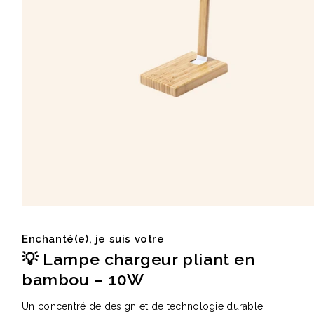
Éventail en bois naturel
Carnet A5 160 pages en
23cm Marjane
carton recyclé Lucien
à partir de
1,9 €
à partir de
2,1 €
Ouvrir
le
média
Enchanté(e), je suis votre
1
dans
💡 Lampe chargeur pliant en
une
fenêtre
bambou – 10W
modale
Un concentré de design et de technologie durable.