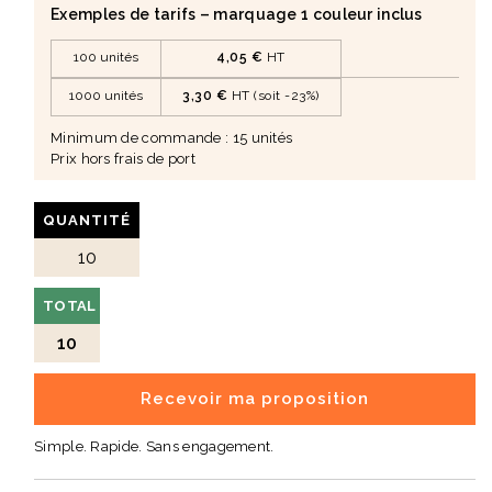
Exemples de tarifs – marquage 1 couleur inclus
📦 Contenu
• 1 carte personnalisée avec sachet de thé à infuser
100 unités
4,05 €
HT
🎯 Idéal pour
1000 unités
3,30 €
HT (soit -23%)
• Remerciements clients
• Invitations et événements
Minimum de commande : 15 unités
• Prospection commerciale
Prix hors frais de port
• Communication interne
🌍 Une communication raffinée et personnalisée
QUANTITÉ
• Valorise le savoir-faire français
• Associe élégance, gourmandise et personnalisation
• Une attention originale qui marque les esprits
TOTAL
10
Recevoir ma proposition
Simple. Rapide. Sans engagement.