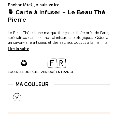
Enchanté(e), je suis votre
🍵 Carte à infuser – Le Beau Thé
Pierre
Le Beau Thé est une marque française située près de Paris,
spécialisée dans les thés et infusions biologiques. Grâce à
un savoir-faire artisanal et des sachets cousus à la main, la
marque propose des créations élégantes et originales
pour une communication raffinée.
♻️
🇫🇷
La carte à infuser personnalisée est un support idéal pour
transmettre un message de manière élégante et
mémorable. Personnalisez la carte ainsi que le sachet de
ÉCO-RESPONSABLE
FABRIQUÉ EN FRANCE
thé avec votre logo, visuel ou message pour offrir une
véritable pause gourmande à vos destinataires.
MA COULEUR
✅ Points forts
• Carte et sachet personnalisables
• Sachets cousus à la main
• Thés et infusions biologiques
• Fabrication française artisanale
• Support de communication élégant et original