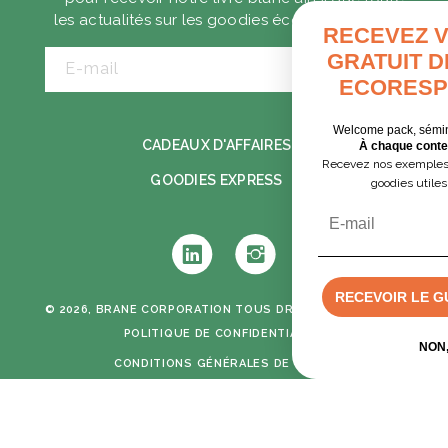
les actualités sur les goodies écoresponsables.
RECEVEZ VOTRE GUIDE
GRATUIT DES GOODIES
E-mail
ECORESPONSABLES
Welcome pack, séminaire, cadeaux clients…
CADEAUX D'AFFAIRES
À chaque contexte, ses solutions.
Recevez nos exemples concrets pour choisir des
GOODIES EXPRESS
goodies utiles et responsables.
Email
Tumblr
Instagram
RECEVOIR LE GUIDE PDF GRATUIT
© 2026, BRANE CORPORATION
TOUS DROITS RÉSERVÉS -
POLITIQUE DE CONFIDENTIALITÉ
Devis rapide
NON, MERCI
CONDITIONS GÉNÉRALES DE VENTE
MENTIONS LÉGALES
CRÉATION GRAPHIQUE & DÉVELOPPEMENT :
MIMETISM AGENCY