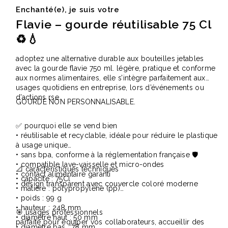
Enchanté(e), je suis votre
Flavie – gourde réutilisable 75 Cl
♻️💧
adoptez une alternative durable aux bouteilles jetables
avec la gourde flavie 750 ml. légère, pratique et conforme
aux normes alimentaires, elle s’intègre parfaitement aux
usages quotidiens en entreprise, lors d’événements ou
d’actions rse.
GOURDE NON PERSONNALISABLE.
✅ pourquoi elle se vend bien
• réutilisable et recyclable, idéale pour réduire le plastique
à usage unique
• sans bpa, conforme à la réglementation française 🛡️
• compatible lave-vaisselle et micro-ondes
📐 caractéristiques techniques
• contact alimentaire garanti
• capacité : 75Cl
• design transparent avec couvercle coloré moderne
• matière : polypropylène (pp)
• poids : 99 g
• hauteur : 248 mm
🎯 usages professionnels
• diamètre haut : 50 mm
parfaite pour équiper vos collaborateurs, accueillir des
• diamètre bas : 78 mm