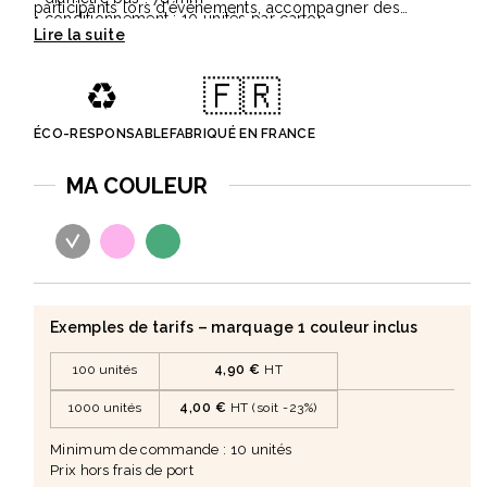
participants lors d’événements, accompagner des
• conditionnement : 10 unités par carton
campagnes de sensibilisation environnementale ou
compléter un welcome pack responsable.
♻️
🇫🇷
ÉCO-RESPONSABLE
FABRIQUÉ EN FRANCE
MA COULEUR
Exemples de tarifs – marquage 1 couleur inclus
100 unités
4,90 €
HT
1000 unités
4,00 €
HT (soit -23%)
Minimum de commande : 10 unités
Prix hors frais de port