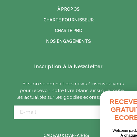
À PROPOS
CHARTE FOURNISSEUR
CHARTE PBD
NOS ENGAGEMENTS
Inscription à la Newsletter
Et si on se donnait des news ? Inscrivez-vous
pour recevoir notre livre blanc ainsi que toute
les actualités sur les goodies écoresponsables.
RECEVEZ VOTRE G
GRATUIT DES GOO
E-mail
ECORESPONSAB
Welcome pack, séminaire, cadeaux c
CADEAUX D'AFFAIRES
À chaque contexte, ses solutio