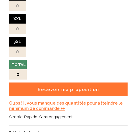
Je suis la polaire idéale pour équiper vos collaborateurs,
partenaires ou clients, avec un vêtement chaud, résistant et
facile à personnaliser.
XXL
3XL
TOTAL
0
Recevoir ma proposition
Oups ! Il vous manque des quantités pour atteindre le
minimum de commande 👀
Simple. Rapide. Sans engagement.