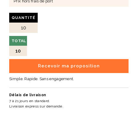
production
Prix hors frais de port
🎯 Un choix idéal pour vos cadeaux promotionnels
• Parfait pour enfants et événements.
QUANTITÉ
• Produit doux, sûr et personnalisable.
• Valorise une image responsable et chaleureuse.
TOTAL
10
Recevoir ma proposition
Simple. Rapide. Sans engagement.
Délais de livraison
7 à 21 jours en standard.
Livraison express sur demande.