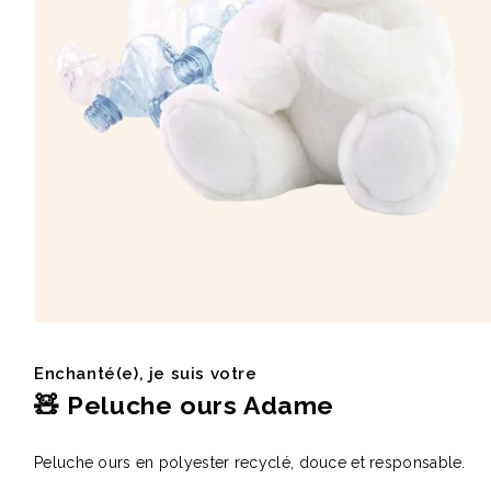
Éventail en bois naturel
Carnet A5 160 pages en
23cm Marjane
carton recyclé Lucien
à partir de
1,9 €
à partir de
2,1 €
Ouvrir
le
média
Enchanté(e), je suis votre
1
dans
🧸 Peluche ours Adame
une
fenêtre
modale
Peluche ours en polyester recyclé, douce et responsable.