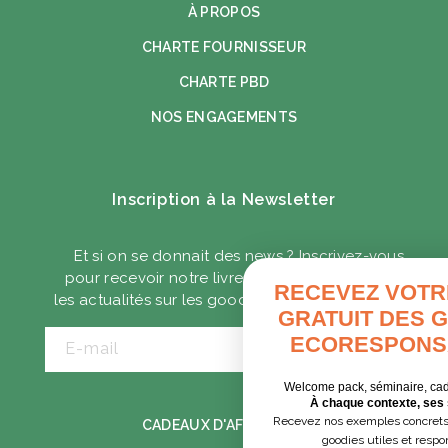
À PROPOS
CHARTE FOURNISSEUR
CHARTE PBD
NOS ENGAGEMENTS
Inscription à la Newsletter
Et si on se donnait des news ? Inscrivez-vous
pour recevoir notre livre blanc ainsi que toute
RECEVEZ VOTRE GUIDE
les actualités sur les goodies écoresponsables.
GRATUIT DES GOODIES
ECORESPONSABLES
E-mail
Welcome pack, séminaire, cadeaux clients…
À chaque contexte, ses solutions.
Recevez nos exemples concrets pour choisir des
CADEAUX D'AFFAIRES
goodies utiles et responsables.