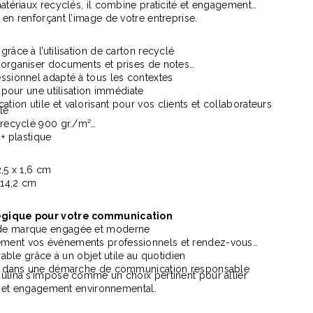
matériaux recyclés, il combine praticité et engagement
 en renforçant l’image de votre entreprise.
râce à l’utilisation de carton recyclé
 organiser documents et prises de notes
ssionnel adapté à tous les contextes
i pour une utilisation immédiate
ion utile et valorisant pour vos clients et collaborateurs
lé
 recyclé 900 gr./m²
 recyclé
Totebag 140 Gr recyclé Punjab
Tee
 + plastique
à partir de
1,49 €
à p
,5 x 1,6 cm
 14,2 cm
égique pour votre communication
de marque engagée et moderne
ment vos événements professionnels et rendez-vous
urable grâce à un objet utile au quotidien
nt dans une démarche de communication responsable
ulina s’impose comme un choix pertinent pour allier
ité et engagement environnemental.