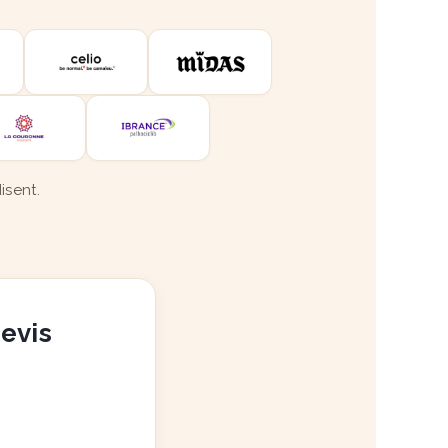
isent.
devis