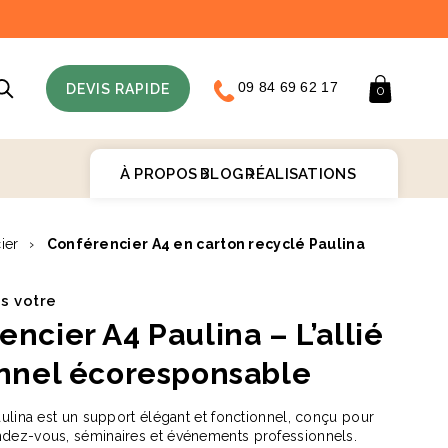
09 84 69 62 17
Panier
DEVIS RAPIDE
0
À PROPOS
BLOG
RÉALISATIONS
ier
›
Conférencier A4 en carton recyclé Paulina
♻️
is votre
ncier A4 Paulina – L’allié
onnel écoresponsable
ulina est un support élégant et fonctionnel, conçu pour
ez-vous, séminaires et événements professionnels.