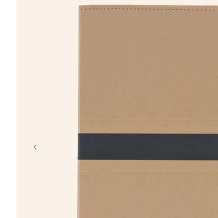
chargeur
porte-clés
coffret
t-shirt
casquette
crayon, plage
Éventail en b
à partir de