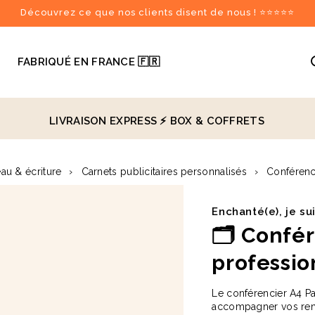
Découvrez ce que nos clients disent de nous ! ⭐⭐⭐⭐⭐

FABRIQUÉ EN FRANCE 🇫🇷
LIVRAISON EXPRESS ⚡️
BOX & COFFRETS
recommandés
au & écriture
›
Carnets publicitaires personnalisés
›
Conférenc
♻️
Enchanté(e), je su
🗂️
Confére
professi
Le conférencier A4 Pa
accompagner vos rend