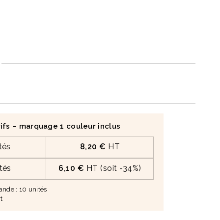
ifs – marquage 1 couleur inclus
tés
8,20 €
HT
tés
6,10 €
HT (soit -34%)
de : 10 unités
t