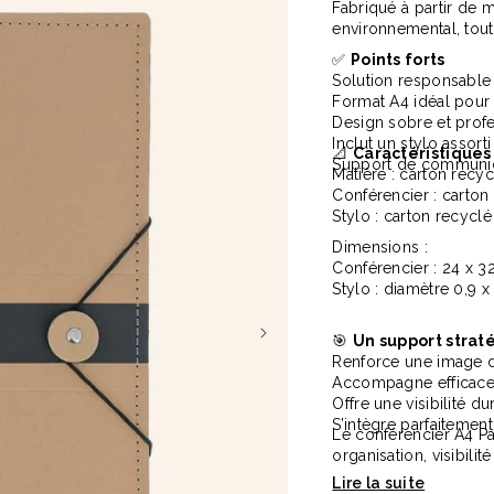
Fabriqué à partir de 
environnemental, tout
✅
Points forts
Solution responsable g
Format A4 idéal pour
Design sobre et profe
Inclut un stylo assort
📐
Caractéristiques
Support de communicat
Matière : carton recyc
Conférencier : carton
ois naturel 23cm Marjane
Carnet A5 160 pages en carton
Stylo : carton recyclé
Lucien
1,9 €
Dimensions :
à partir de
2,1 €
Conférencier : 24 x 32
Stylo : diamètre 0,9 x
🎯
Un support strat
Renforce une image 
Accompagne efficace
Offre une visibilité d
S’intègre parfaiteme
Le conférencier A4 Pa
organisation, visibil