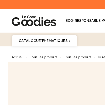
et
passer
au
contenu
ÉCO-RESPONSABLE 
Dernières recherches :
Supprimer tout
CATALOGUE
THÉMATIQUES
Recherches populaires
Goodies 
Accueil
›
Tous les produits
›
Tous les produits
›
Bure
stylo
Passer aux
carnet
♻️
informations
produits
mug
gourde
totebag
gobelet
tour de cou
parapluie