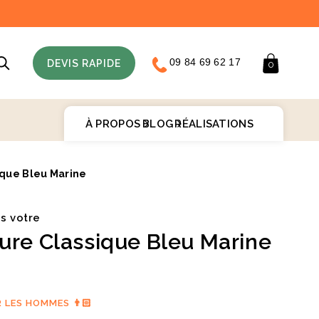
09 84 69 62 17
Panier
DEVIS RAPIDE
0
À PROPOS
BLOG
RÉALISATIONS
ique Bleu Marine
♻️
is votre
ure Classique Bleu Marine
R LES HOMMES 👨🏻