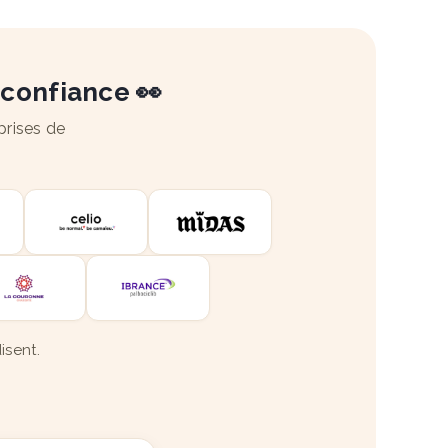
 confiance 👀
prises de
isent.