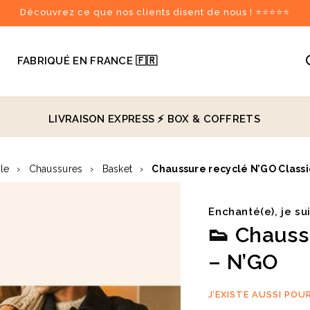
Découvrez ce que nos clients disent de nous ! ⭐⭐⭐⭐⭐

FABRIQUÉ EN FRANCE 🇫🇷
LIVRAISON EXPRESS ⚡️
BOX & COFFRETS
recommandés
ile
›
Chaussures
›
Basket
›
Chaussure recyclé N’GO Class
♻️
Enchanté(e), je su
👟 Chauss
– N’GO
J’EXISTE AUSSI POU