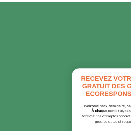
RECEVEZ VOTR
GRATUIT DES 
ECORESPONS
Welcome pack, séminaire, ca
À chaque contexte, ses 
Recevez nos exemples concrets
goodies utiles et resp
Email