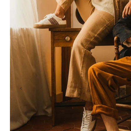
chargeur
porte-clés
coffret
t-shirt
casquette
crayon, plage
Éventail en b
à partir de