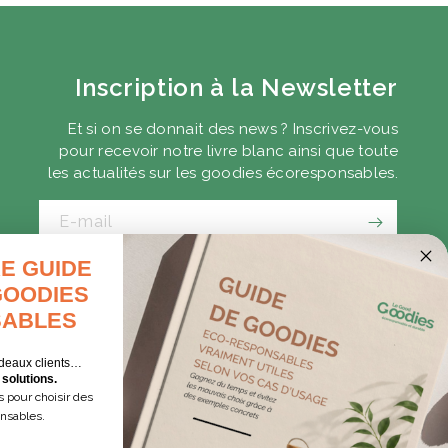
Inscription à la Newsletter
Et si on se donnait des news ? Inscrivez-vous
pour recevoir notre livre blanc ainsi que toute
les actualités sur les goodies écoresponsables.
E-mail
E GUIDE
CADEAUX D'AFFAIRES
GOODIES
GOODIES EXPRESS
ABLES
deaux clients…
solutions.
 pour choisir des
onsables.