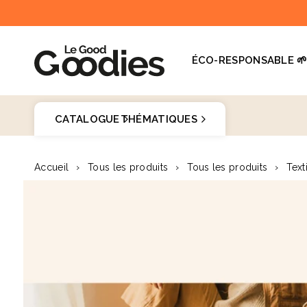
et
passer
au
contenu
ÉCO-RESPONSABLE 
Dernières recherches :
Supprimer tout
CATALOGUE
THÉMATIQUES
Recherches populaires
Goodies 
Accueil
›
Tous les produits
›
Tous les produits
›
Text
stylo
Passer aux
carnet
♻️
informations
produits
mug
gourde
totebag
gobelet
tour de cou
parapluie