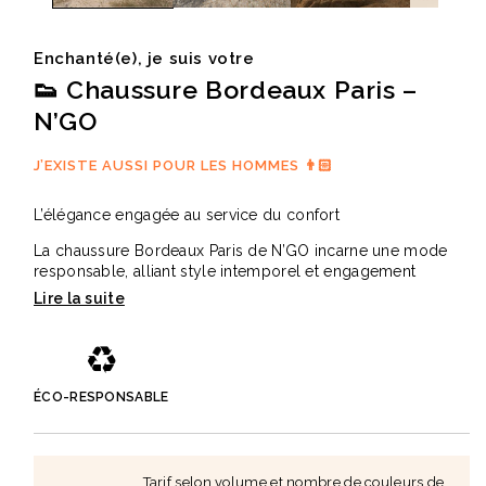
Enchanté(e), je suis votre
👟 Chaussure Bordeaux Paris –
N’GO
J’EXISTE AUSSI POUR LES HOMMES 👨🏻
L’élégance engagée au service du confort
La chaussure Bordeaux Paris de N’GO incarne une mode
responsable, alliant style intemporel et engagement
éthique. Conçue au Vietnam selon un savoir faire
traditionnel, elle associe qualité, durabilité et respect des
ressources. Son cuir véritable, localement sourcé, assure
♻️
une finition élégante et résistante, complétée par
l’utilisation de matières recyclées et biologiques pour
limiter l’impact environnemental.
ÉCO-RESPONSABLE
Chaque motif est tissé à la main par une artisane
vietnamienne, préservant un héritage culturel unique. Sa
semelle repensée, testée en laboratoire et sur le terrain,
Tarif selon volume et nombre de couleurs de