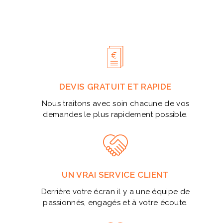
Tailles disponibles : du 36 au 46
Personnalisation : à partir de 30 paires avec ajout de logo
ou phrase, tarif sur demande
🎯 Un choix porteur de sens
Allie confort, authenticité et élégance intemporelle
Valorise une démarche éthique et responsable
DEVIS GRATUIT ET RAPIDE
Soutient un projet solidaire concret
Nous traitons avec soin chacune de vos
demandes le plus rapidement possible.
UN VRAI SERVICE CLIENT
Derrière votre écran il y a une équipe de
passionnés, engagés et à votre écoute.