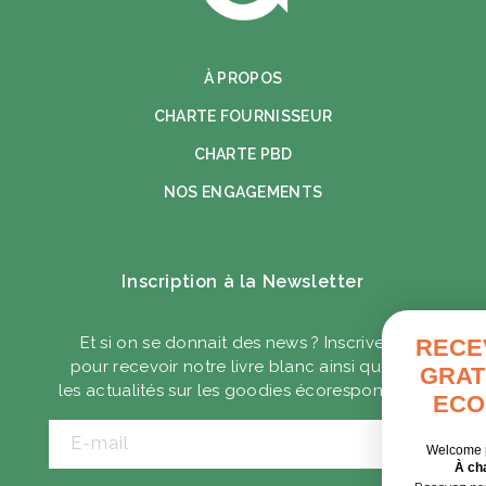
À PROPOS
CHARTE FOURNISSEUR
CHARTE PBD
NOS ENGAGEMENTS
Inscription à la Newsletter
Et si on se donnait des news ? Inscrivez-vous
RECEVEZ VOTRE GUIDE
pour recevoir notre livre blanc ainsi que toute
GRATUIT DES GOODIES
les actualités sur les goodies écoresponsables.
ECORESPONSABLES
E-mail
Welcome pack, séminaire, cadeaux clients…
À chaque contexte, ses solutions.