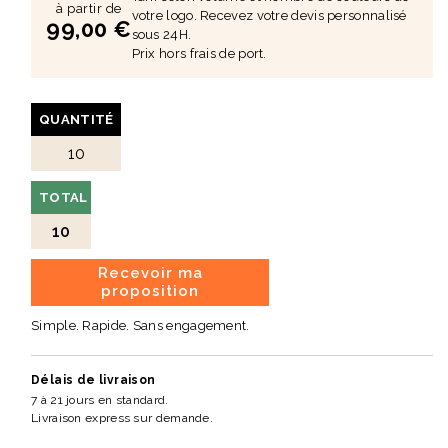
offre un confort optimal pour accompagner tous vos
à partir de
votre logo. Recevez votre devis personnalisé
99,00 €
déplacements.
sous 24H.
Prix hors frais de port.
Au delà de son esthétique, Bordeaux Paris contribue avec
N’GO au financement de la construction d’écoles dans les
régions rurales du Vietnam.
QUANTITÉ
✅ Points forts
Cuir véritable sourcé localement
Intégration de matières recyclées et biologiques
TOTAL
Motifs tissés à la main par une artisane vietnamienne
10
Semelle optimisée et testée pour un confort durable
Recevoir ma
proposition
Participation au financement d’écoles au Vietnam
Simple. Rapide. Sans engagement.
📐 Caractéristiques
Modèle : Bordeaux Paris
Délais de livraison
Marque : N’GO
7 à 21 jours en standard.
Livraison express sur demande.
Conception : Vietnam