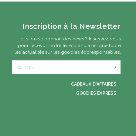
Inscription à la Newsletter
Et si on se donnait des news ? Inscrivez-vous
pour recevoir notre livre blanc ainsi que toute
les actualités sur les goodies écoresponsables.
E-mail
CADEAUX D'AFFAIRES
GOODIES EXPRESS
Z VOTRE GUIDE
T DES GOODIES
ESPONSABLES
 séminaire, cadeaux clients…
contexte, ses solutions.