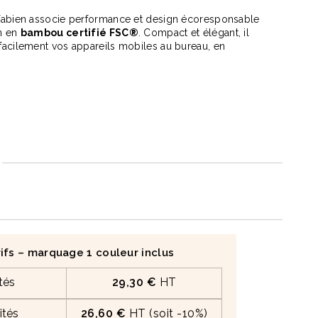
Fabien associe performance et design écoresponsable
n en
bambou certifié FSC®
. Compact et élégant, il
facilement vos appareils mobiles au bureau, en
d’événements professionnels.
 recyclé
Totebag 140 Gr recyclé Punjab
Tee
à partir de
1,49 €
à p
®
, matériau naturel issu de forêts gérées durablement
phone
jusqu’à 2 fois
pour rester connecté toute la journée
 sans fil 5W
pour une utilisation simple et rapide
ifs – marquage 1 couleur inclus
r deux appareils simultanément
tés
29,30 €
HT
rtphones et
tablettes
ités
26,60 €
HT (soit -10%)
premium idéal pour les cadeaux d’affaires