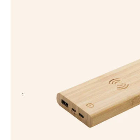
chargeur
porte-clés
coffret
t-shirt
casquette
crayon, plage
Éventail en b
à partir de