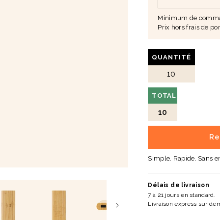
Minimum de comman
Prix hors frais de por
QUANTITÉ
📐
Caractéristiques
Matière :
bambou
TOTAL
Puissance totale :
15
10
Sortie sans fil :
5W
Re
Sorties :
USB et USB
Simple. Rapide. Sans 
Entrées :
Micro-USB 
Fonction :
chargemen
Délais de livraison
Chargement simultan
7 à 21 jours en standard.
Livraison express sur de
Indicateur :
voyant d