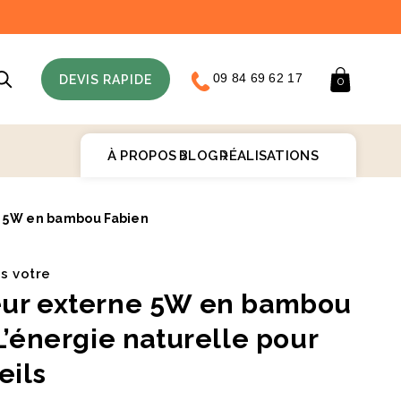
09 84 69 62 17
Panier
DEVIS RAPIDE
0
À PROPOS
BLOG
RÉALISATIONS
 5W en bambou Fabien
♻️
is votre
ur externe 5W en bambou
L’énergie naturelle pour
eils