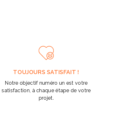
phones et tablettes
tech pour votre communication
xterne en bambou renforce l’image
innovante et
e entreprise.
TOUJOURS SATISFAIT !
accompagne vos clients et collaborateurs au quotidien tout
Notre objectif numéro un est votre
lité durable à votre marque
lors d’événements,
satisfaction, à chaque étape de votre
 ou cadeaux corporate.
projet.