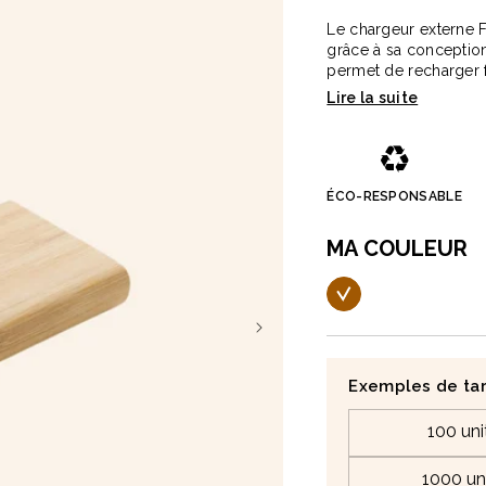
Le chargeur externe 
grâce à sa conceptio
permet de recharger 
déplacement ou lors 
♻️
ÉCO-RESPONSABLE
ois naturel 23cm Marjane
Carnet A5 160 pages en carton
Lucien
1,9 €
MA COULEUR
à partir de
2,1 €
✅
Points forts
Bambou certifié
FSC
Recharge votre télé
Fonction
chargement
Exemples de tar
Possibilité de
charge
100 uni
Compatible avec sma
1000 un
Objet technologique 