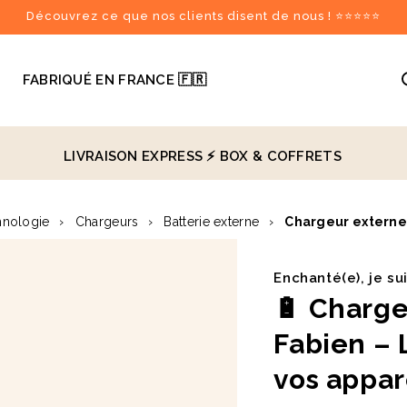
Découvrez ce que nos clients disent de nous ! ⭐⭐⭐⭐⭐

FABRIQUÉ EN FRANCE 🇫🇷
LIVRAISON EXPRESS ⚡️
BOX & COFFRETS
recommandés
hnologie
›
Chargeurs
›
Batterie externe
›
Chargeur externe
♻️
Enchanté(e), je su
🔋
Charge
Fabien – 
vos appar