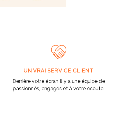
Compatibilité :
smart
🎯
Un support high-
Offrir un chargeur e
responsable
de votr
UN VRAI SERVICE CLIENT
Cet accessoire utile 
Derrière votre écran il y a une équipe de
en offrant une
visibi
passionnés, engagés et à votre écoute.
opérations marketing