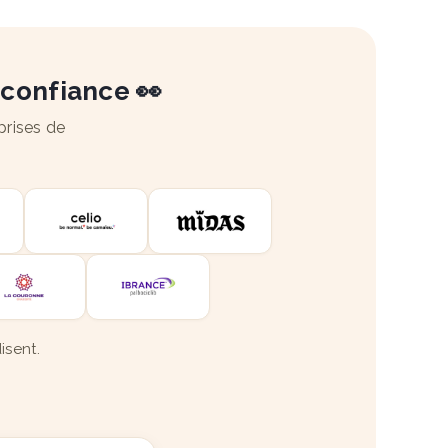
 confiance 👀
prises de
isent.