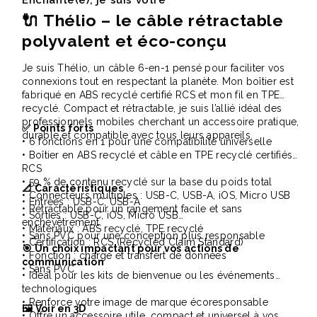
Enchanté(e), je suis votre
🔌
Thélio – le câble rétractable
polyvalent et éco-conçu
Je suis Thélio, un câble 6-en-1 pensé pour faciliter vos
connexions tout en respectant la planète. Mon boîtier est
fabriqué en ABS recyclé certifié RCS et mon fil en TPE
recyclé. Compact et rétractable, je suis l’allié idéal des
professionnels mobiles cherchant un accessoire pratique,
✅ Points forts
durable et compatible avec tous leurs appareils.
• 6 fonctions en 1 pour une compatibilité universelle
• Boîtier en ABS recyclé et câble en TPE recyclé certifiés
RCS
• 59 % de contenu recyclé sur la base du poids total
📐 Caractéristiques
• Connecteurs multiples : USB-C, USB-A, iOS, Micro USB
• Entrées : USB-C, USB-A
• Rétractable pour un rangement facile et sans
• Sorties : USB-C, iOS, Micro USB
enchevêtrement
• Matériaux : ABS recyclé, TPE recyclé
• Sans PVC pour une conception plus responsable
• Certification : RCS (Recycled Claim Standard)
🎯 Un choix impactant pour vos actions de
• Fonction : charge et transfert de données
communication
• Sans PVC
• Idéal pour les kits de bienvenue ou les événements
technologiques
• Renforce votre image de marque écoresponsable
🖼️ Voir en 3D
• Offre un accessoire utile, compact et universel à vos