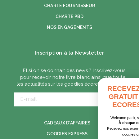
CHARTE FOURNISSEUR
CHARTE PBD
NOS ENGAGEMENTS
Inscription à la Newsletter
Et si on se donnait des news ? Inscrivez-vous
pour recevoir notre livre blanc ainsi que toute
les actualités sur les goodies écoresponsables.
RECEVEZ VOTRE GUID
GRATUIT DES GOODIES
E-mail
ECORESPONSABLES
Welcome pack, séminaire, cadeaux clients…
CADEAUX D'AFFAIRES
À chaque contexte, ses solutions.
Recevez nos exemples concrets pour choisir de
GOODIES EXPRESS
goodies utiles et responsables.