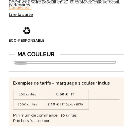
Découvrez votre produit en 3D et explorez chaque détail.
partenaires
Cliquez ici !
♻️
ÉCO-RESPONSABLE
MA COULEUR
Blanc
Noir
LGG
Exemples de tarifs – marquage 1 couleur inclus
100 unités
8,60 €
HT
1000 unités
7,30 €
HT (soit -18%)
Minimum de commande : 10 unités
Prix hors frais de port