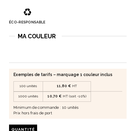
• Design sobre et moderne, mettant en valeur une
♻️
consommation responsable.
ÉCO-RESPONSABLE
MA COULEUR
Exemples de tarifs – marquage 1 couleur inclus
100 unités
11,80 €
HT
1000 unités
10,70 €
HT (soit -10%)
Minimum de commande : 10 unités
Prix hors frais de port
QUANTITÉ