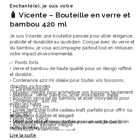
Enchanté(e), je suis votre
🧴 Vicente – Bouteille en verre et
bambou 420 ml
Je suis Vicente, une bouteille pensée pour allier élégance,
praticité et durabilité au quotidien. Conçue avec du verre et
du bambou, je vous accompagne partout tout en réduisant
votre impact environnemental.
✅ Points forts
• Verre et bambou de haute qualité pour un design raffiné
et durable.
• Contenance 420 ml idéale pour toutes vos boissons,
chaudes ou froides.
📐 Caractéristiques
• Infuseur intégré pour aromatiser vos boissons facilement.
• Matériaux : verre, bambou, acier inoxydable, métal
• Bouchon sécurisé en bambou et acier inoxydable pour
• Contenance : 420 ml
éviter les fuites.
• Hauteur : 23,5 cm
• Livrée dans une boîte cadeau kraft, parfaite pour offrir ou
• Diamètre : 7 cm
🎯 Un choix durable et élégant
emporter.
• Poids net : 526 g
• Objet pratique et responsable pour un usage quotidien
• Matériaux respectueux de l’environnement, faciles à
• Accessoire : infuseur intégré
ou au bureau.
nettoyer et réutilisables.
• Packaging : boîte cadeau kraft
• Idéal comme cadeau d’entreprise ou pour des
événements B2B.