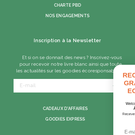
CHARTE PBD
NOS ENGAGEMENTS
Inscription à la Newsletter
Et si on se donnait des news ? Inscrivez-vous
pour recevoir notre livre blanc ainsi que toute
les actualités sur les goodies écoresponsables.
RECEVEZ VOTRE GUI
GRATUIT DES GOODI
E-mail
ECORESPONSABLE
Welcome pack, séminaire, cadeaux client
CADEAUX D'AFFAIRES
À chaque contexte, ses solutions.
Recevez nos exemples concrets pour choisir
GOODIES EXPRESS
goodies utiles et responsables.
Email